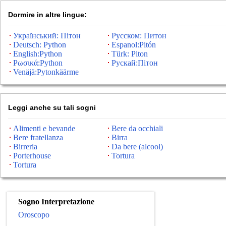
Dormire in altre lingue:
Український: Пітон
Русском: Питон
Deutsch: Python
Espanol:Pitón
English:Python
Türk: Piton
Ρωσικά:Python
Рускай:Пітон
Venäjä:Pytonkäärme
Leggi anche su tali sogni
Alimenti e bevande
Bere da occhiali
Bere fratellanza
Birra
Birreria
Da bere (alcool)
Porterhouse
Tortura
Tortura
Sogno Interpretazione
Oroscopo