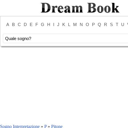
A
B
C
D
E
F
G
H
I
J
K
L
M
N
O
P
Q
R
S
T
U
Sogno Interpretazione
»
P
»
Pitone