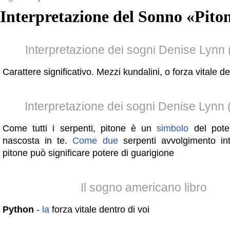
Interpretazione del Sonno «
Pito
Interpretazione dei sogni Denise Lynn 
Carattere significativo. Mezzi kundalini, o forza vitale de
Interpretazione dei sogni Denise Lynn
Come tutti i serpenti, pitone è un
simbolo
del poten
nascosta in te.
Come
due
serpenti avvolgimento into
pitone può significare potere di guarigione
Il sogno americano libro
Python
-
la
forza vitale dentro di voi