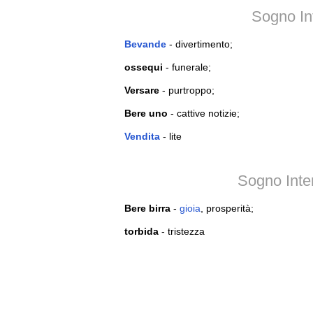
Sogno In
Bevande
- divertimento;
ossequi
- funerale;
Versare
- purtroppo;
Bere uno
- cattive notizie;
Vendita
- lite
Sogno Inte
Bere birra
-
gioia
, prosperità;
torbida
- tristezza