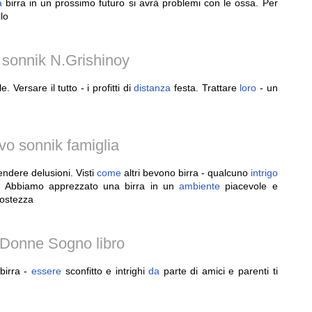
a
birra in un prossimo futuro si avrà problemi con le ossa. Per
lo
i sonnik N.Grishinoy
e. Versare il tutto - i profitti di
distanza
festa. Trattare
loro
- un
o sonnik famiglia
endere delusioni. Visti
come
altri bevono birra - qualcuno
intrigo
nti. Abbiamo apprezzato una birra in un
ambiente
piacevole e
postezza
 Donne Sogno libro
 birra -
essere
sconfitto e intrighi
da
parte di amici e parenti ti