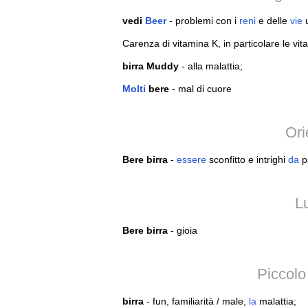
vedi
Beer
- problemi con i
reni
e delle
vie
u
Carenza di vitamina K, in particolare le vi
birra Muddy
- alla malattia;
Molti
bere
- mal di cuore
Ori
Bere birra
-
essere
sconfitto e intrighi
da
pa
L
Bere birra
- gioia
Piccolo
birra
- fun, familiarità / male,
la
malattia;