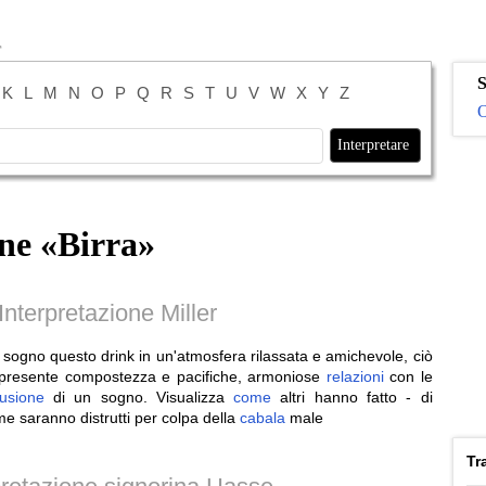
S
K
L
M
N
O
P
Q
R
S
T
U
V
W
X
Y
Z
O
ne «
Birra
»
nterpretazione Miller
 sogno questo drink in un'atmosfera rilassata e amichevole, ciò
à presente compostezza e pacifiche, armoniose
relazioni
con le
lusione
di un sogno. Visualizza
come
altri hanno fatto - di
ime saranno distrutti per colpa della
cabala
male
Tr