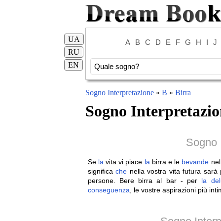
UA
A
B
C
D
E
F
G
H
I
J
RU
EN
Sogno Interpretazione
»
B
»
Birra
Sogno Interpretazio
Sogno I
Se
la
vita vi piace
la
birra e le
bevande
nel
significa
che
nella vostra vita futura sar
persone. Bere birra al bar - per
la
de
conseguenza
, le vostre aspirazioni più int