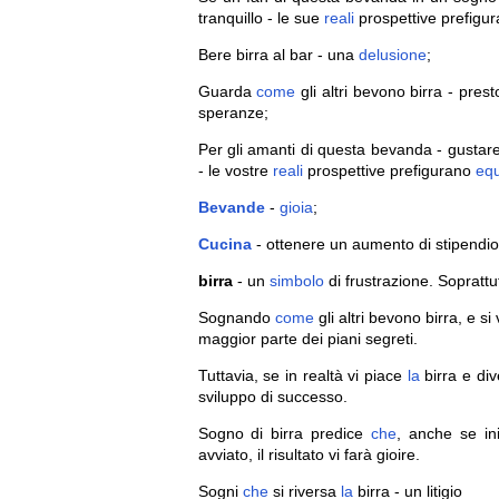
tranquillo - le sue
reali
prospettive prefigu
Bere birra al bar - una
delusione
;
Guarda
come
gli altri bevono birra - prest
speranze;
Per gli amanti di questa bevanda - gustar
- le vostre
reali
prospettive prefigurano
equ
Bevande
-
gioia
;
Cucina
- ottenere un aumento di stipendio
birra
- un
simbolo
di frustrazione. Soprattut
Sognando
come
gli altri bevono birra, e s
maggior parte dei piani segreti.
Tuttavia, se in realtà vi piace
la
birra e div
sviluppo di successo.
Sogno di birra predice
che
, anche se in
avviato, il risultato vi farà gioire.
Sogni
che
si riversa
la
birra - un litigio