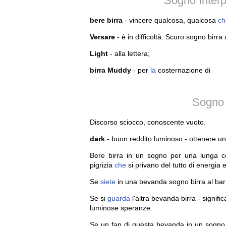
Sogno Interp
bere birra
- vincere qualcosa, qualcosa
ch
Versare
- è in difficoltà. Scuro sogno birra
Light
- alla lettera;
birra Muddy
- per
la
costernazione di
Sogno 
Discorso sciocco, conoscente vuoto.
dark
- buon reddito luminoso - ottenere un
Bere birra in un sogno per una lunga c
pigrizia
che
si privano del tutto di energia 
Se
siete
in una bevanda sogno birra al bar
Se si
guarda
l'altra bevanda birra - signifi
luminose speranze.
Se un fan di questa bevanda in un sogno