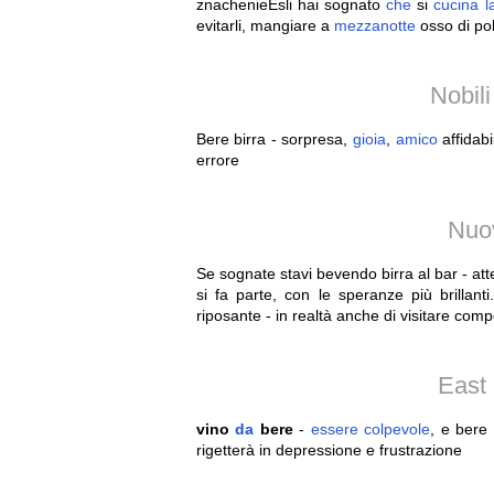
znachenieEsli hai sognato
che
si
cucina
l
evitarli, mangiare a
mezzanotte
osso di pol
Nobil
Bere birra - sorpresa,
gioia
,
amico
affidabil
errore
Nuov
Se sognate stavi bevendo birra al bar - att
si fa parte, con le speranze più brilla
riposante - in realtà anche di visitare com
East
vino
da
bere
-
essere
colpevole
, e bere
rigetterà in depressione e frustrazione