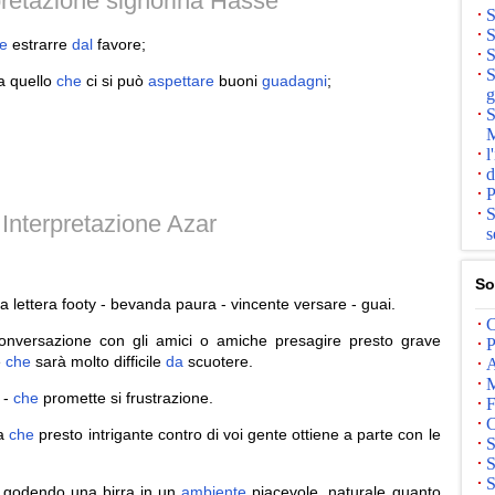
retazione signorina Hasse
S
S
e
estrarre
dal
favore;
S
S
 a quello
che
ci si può
aspettare
buoni
guadagni
;
g
S
M
l
d
P
S
Interpretazione Azar
s
So
a lettera footy - bevanda paura - vincente versare - guai.
C
onversazione con gli amici o amiche presagire presto grave
P
e
che
sarà molto difficile
da
scuotere.
A
M
 -
che
promette si frustrazione.
F
C
ca
che
presto intrigante contro di voi gente ottiene a parte con le
S
S
S
 godendo una birra in un
ambiente
piacevole, naturale quanto