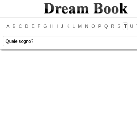
A
B
C
D
E
F
G
H
I
J
K
L
M
N
O
P
Q
R
S
T
U