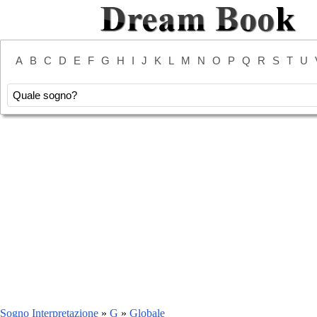
A
B
C
D
E
F
G
H
I
J
K
L
M
N
O
P
Q
R
S
T
U
Sogno Interpretazione
»
G
»
Globale