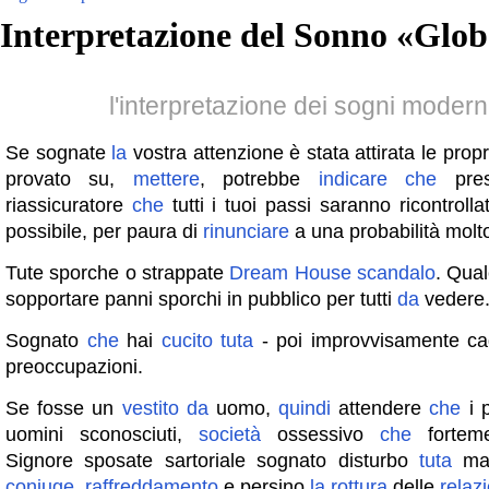
Interpretazione del Sonno «
Glob
l'interpretazione dei sogni moder
Se sognate
la
vostra attenzione è stata attirata le prop
provato su,
mettere
, potrebbe
indicare
che
pres
riassicuratore
che
tutti i tuoi passi saranno ricontrollat
possibile, per paura di
rinunciare
a una probabilità molt
Tute sporche o strappate
Dream
House
scandalo
. Qua
sopportare panni sporchi in pubblico per tutti
da
vedere
Sognato
che
hai
cucito
tuta
- poi improvvisamente ca
preoccupazioni.
Se fosse un
vestito
da
uomo,
quindi
attendere
che
i p
uomini sconosciuti,
società
ossessivo
che
forteme
Signore sposate sartoriale sognato disturbo
tuta
mas
coniuge
,
raffreddamento
e persino
la
rottura
delle
relazi