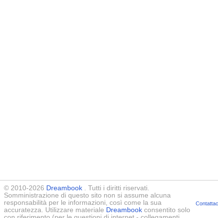
© 2010-2026
Dreambook
. Tutti i diritti riservati.
Somministrazione di questo sito non si assume alcuna
responsabilità per le informazioni, così come la sua
Contattac
accuratezza. Utilizzare materiale
Dreambook
consentito solo
con riferimento (per le questioni di internet - collegamenti