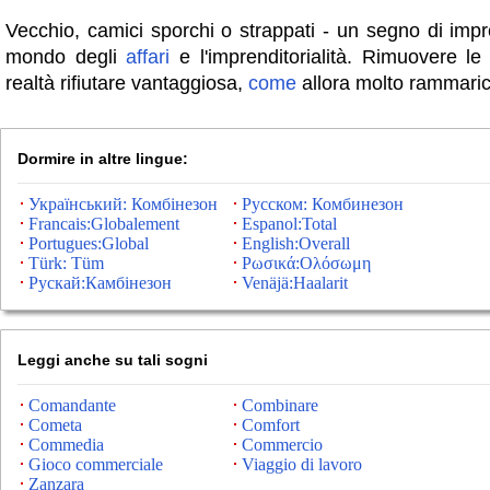
Vecchio, camici sporchi o strappati - un segno di impre
mondo degli
affari
e l'imprenditorialità. Rimuovere l
realtà rifiutare vantaggiosa,
come
allora molto rammari
Dormire in altre lingue:
Український: Комбінезон
Русском: Комбинезон
Francais:Globalement
Espanol:Total
Portugues:Global
English:Overall
Türk: Tüm
Ρωσικά:Ολόσωμη
Рускай:Камбінезон
Venäjä:Haalarit
Leggi anche su tali sogni
Comandante
Combinare
Cometa
Comfort
Commedia
Commercio
Gioco commerciale
Viaggio di lavoro
Zanzara