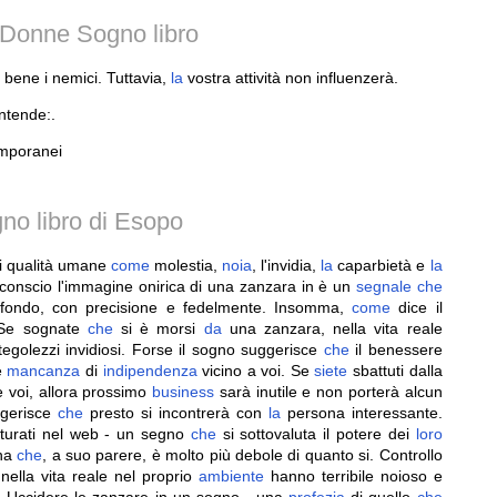
 Donne Sogno libro
e bene i nemici. Tuttavia,
la
vostra attività non influenzerà.
intende:.
emporanei
no libro di Esopo
li qualità umane
come
molestia,
noia
, l'invidia,
la
caparbietà e
la
conscio l'immagine onirica di una zanzara in è un
segnale
che
 a fondo, con precisione e fedelmente. Insomma,
come
dice il
 Se sognate
che
si è morsi
da
una zanzara, nella vita reale
tegolezzi invidiosi. Forse il sogno suggerisce
che
il benessere
e
mancanza
di
indipendenza
vicino a voi. Se
siete
sbattuti dalla
voi, allora prossimo
business
sarà inutile e non porterà alcun
gerisce
che
presto si incontrerà con
la
persona interessante.
turati nel web - un segno
che
si sottovaluta il potere dei
loro
ona
che
, a suo parere, è molto più debole di quanto si. Controllo
nella vita reale nel proprio
ambiente
hanno terribile noioso e