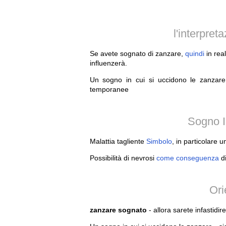
l'interpre
Se avete sognato di zanzare,
quindi
in real
influenzerà.
Un sogno in cui si uccidono le zanzare
temporanee
Sogno I
Malattia tagliente
Simbolo
, in particolare u
Possibilità di nevrosi
come
conseguenza
d
Ori
zanzare sognato
- allora sarete infastidir