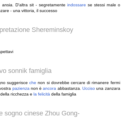
 ansia. D'altra sit - segretamente
indossare
se stessi male o
are - una vittoria, il successo
rpretazione Shereminskoy
pettavi
o sonnik famiglia
ogno suggerisce
che
non si dovrebbe cercare di rimanere fermi
vostra
pazienza
non è
ancora
abbastanza.
Ucciso
una zanzara
della ricchezza e
la
felicità
della famiglia
ne sogno cinese Zhou Gong-