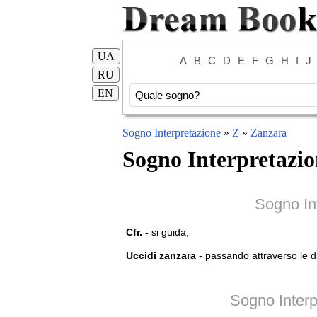
UA
A
B
C
D
E
F
G
H
I
J
RU
EN
Sogno Interpretazione
»
Z
»
Zanzara
Sogno Interpretazio
Sogno In
Cfr.
- si guida;
Uccidi zanzara
- passando attraverso le di
Sogno Interp