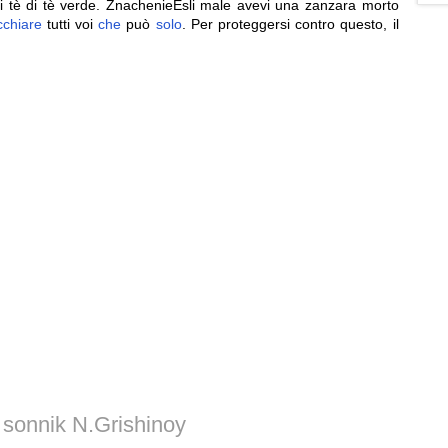
di tè di tè verde. ZnachenieEsli male avevi una zanzara morto
cchiare
tutti voi
che
può
solo
. Per proteggersi contro questo, il
i sonnik N.Grishinoy