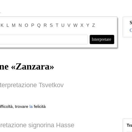
S
K
L
M
N
O
P
Q
R
S
T
U
V
W
X
Y
Z
O
ne «
Zanzara
»
terpretazione Tsvetkov
fficoltà, trovare
la
felicità
retazione signorina Hasse
Tr