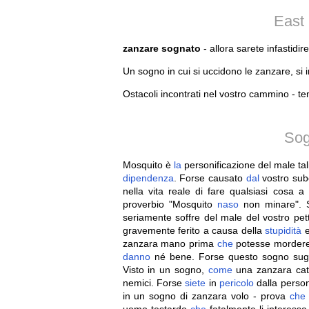
East
zanzare sognato
- allora sarete infastidir
Un sogno in cui si uccidono le zanzare, si 
Ostacoli incontrati nel vostro cammino - t
Sog
Mosquito è
la
personificazione del male ta
dipendenza
. Forse causato
dal
vostro sub
nella vita reale di fare qualsiasi cosa
proverbio "Mosquito
naso
non minare".
seriamente soffre del male del vostro pet
gravemente ferito a causa della
stupidità
zanzara mano prima
che
potesse mordere 
danno
né bene. Forse questo sogno sug
Visto in un sogno,
come
una zanzara cat
nemici. Forse
siete
in
pericolo
dalla pers
in un sogno di zanzara volo - prova
che