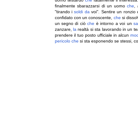
uomo testardo
che
fatalmente li interess
finalmente sbarazzarsi di un uomo
che
,
"tirando i
soldi
da
voi". Sentire un ronzio 
confidato con un conoscente,
che
si dissol
un segno di ciò
che
è intorno a voi un
sa
zanzare,
la
realtà si sta lavorando in un te
prendere il tuo posto ufficiale in alcun
mo
pericolo
che
si sta esponendo se stessi, co