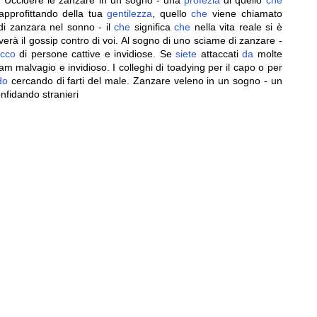
a. Uccidere le zanzare in un sogno - una
profezia
di quello
che
 approfittando della tua
gentilezza
, quello
che
viene chiamato
di zanzara nel sonno - il
che
significa
che
nella vita reale si è
verà il gossip contro di voi. Al sogno di uno sciame di zanzare -
cco
di persone cattive e invidiose. Se
siete
attaccati
da
molte
am malvagio e invidioso. I colleghi di toadying per il capo o per
do
cercando di farti del male. Zanzare veleno in un sogno - un
nfidando stranieri