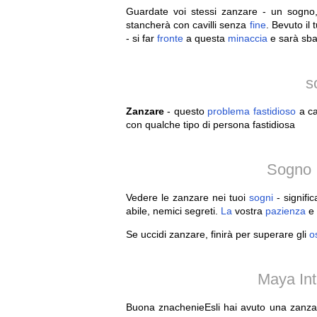
Guardate voi stessi zanzare - un sogno,
stancherà con cavilli senza
fine
. Bevuto il 
- si far
fronte
a questa
minaccia
e sarà sbar
s
Zanzare
- questo
problema
fastidioso
a ca
con qualche tipo di persona fastidiosa
Sogno I
Vedere le zanzare nei tuoi
sogni
- signifi
abile, nemici segreti.
La
vostra
pazienza
e 
Se uccidi zanzare, finirà per superare gli
o
Maya Int
Buona znachenieEsli hai avuto una zanzar