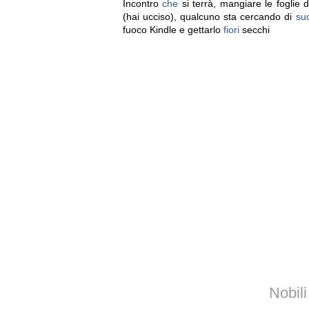
Incontro
che
si terrà, mangiare le foglie 
(hai ucciso), qualcuno sta cercando di
su
fuoco Kindle e gettarlo
fiori
secchi
Nobil