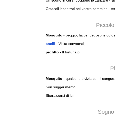
Un sogno in cui si uccidono le zanzare - sig
Ostacoli incontrati nel vostro cammino - t
Piccolo
Mosquito
- peggio, faccende, ospite odioso
anelli
- Visita convocati;
profitto
- Il fortunato
P
Mosquito
- qualcuno ti vizia con il sangue
Son suggerimento:.
Sbarazzarsi di lui
Sogno 