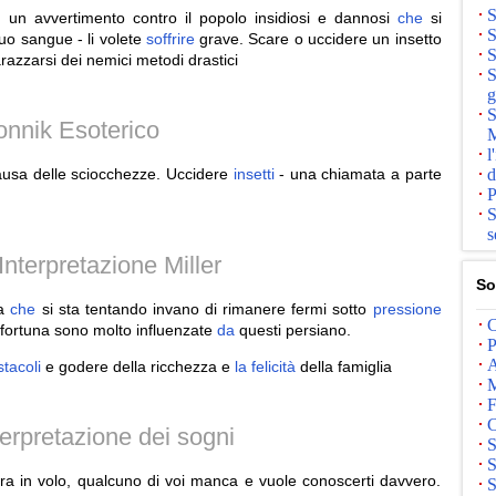
S
 un avvertimento contro il popolo insidiosi e dannosi
che
si
S
tuo sangue - li volete
soffrire
grave. Scare o uccidere un insetto
S
azzarsi dei nemici metodi drastici
S
g
S
onnik Esoterico
M
l
usa delle sciocchezze. Uccidere
insetti
- una chiamata a parte
d
P
S
s
nterpretazione Miller
So
ca
che
si sta tentando invano di rimanere fermi sotto
pressione
C
fortuna sono molto influenzate
da
questi persiano.
P
A
stacoli
e godere della ricchezza e
la
felicità
della famiglia
M
F
C
erpretazione dei sogni
S
S
a in volo, qualcuno di voi manca e vuole conoscerti davvero.
S