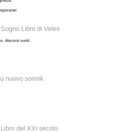
nifica:.
emporanei
 Sogno Libro di Veles
, discorsi vuoti;
iù nuovo sonnik
.
Libro del XXI secolo