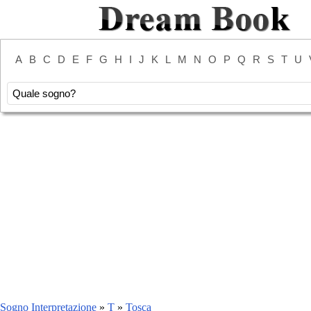
A
B
C
D
E
F
G
H
I
J
K
L
M
N
O
P
Q
R
S
T
U
Sogno Interpretazione
»
T
»
Tosca