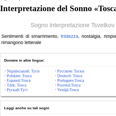
Interpretazione del Sonno «
Tosc
Sogno Interpretazione Tsvetkov
Sentimenti di smarrimento,
tristezza
, nostalgia, rimp
rimangono letterale
Dormire in altre lingue:
Український: Туги
Русском: Тоски
Polskim: Tosca
Deutsch: Tosca
Espanol:Tosca
Portugues:Tosca
Türk: Tosca
Ρωσικά:Tosca
Рускай:Тугі
Venäjä:Tosca
Leggi anche su tali sogni