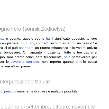
gno libro (sonnik Zedkielya)
tto
o evento, questo sogno
ha
il significato opposto. terrore
ore - piacere. I tuoi
atti
, contratti, incontri avranno successo! Se
sa ci si può
aspettare
un ritorno miracoloso alle vostre attività
l benessere. Oh, amante impaziente! Tutte le tue paure si
egno sarà presto concluderà felicemente,
solo
perseverare per
per le
avversità
corrente
, non importa quanto orribile possa
le sue attuali paure
nterpretazione Salute
 di
pericolo
imminente di stress e malattia possibile
pleanno di settembre, ottobre, novembre