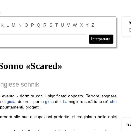
S
K
L
M
N
O
P
Q
R
S
T
U
V
W
X
Y
Z
O
 Sonno «
Scared
»
Inglese sonnik
 evento - dormire con il significato opposto. Terrore sognare
e di
gioia
, dolore - per
la
gioia
dei.
La
migliore sarà tutto ciò
che
 appuntamenti, progetti.
rnerà alle sue occupazioni preferite, si crogiolano nelle dolci
Tr