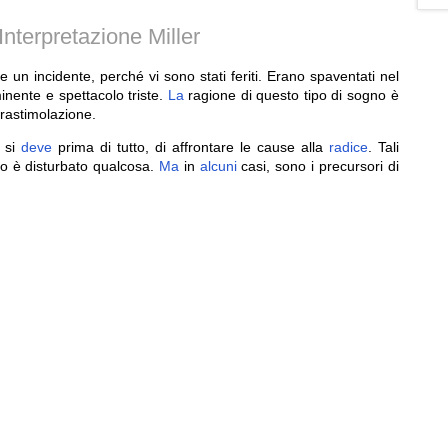
nterpretazione Miller
n incidente, perché vi sono stati feriti. Erano spaventati nel
nente e spettacolo triste.
La
ragione di questo tipo di sogno è
vrastimolazione.
, si
deve
prima di tutto, di affrontare le cause alla
radice
. Tali
no è disturbato qualcosa.
Ma
in
alcuni
casi, sono i precursori di