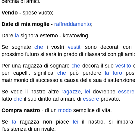
cerchia di amici.
Vendo
- spese vuoto;
Date di mia moglie
-
raffreddamento
;
Dare
la
signora esterno - kowtowing.
Se sognate
che
i vostri
vestiti
sono decorati con n
prossimo futuro si sarà in grado di rilassarsi con gli amic
Per una ragazza di sognare
che
decora il suo
vestito
o
per capelli, significa
che
può perdere
la
loro
poss
matrimonio di successo a causa della sua disattenzione
Se vede il nastro altre
ragazze
,
lei
dovrebbe
essere
fatto
che
il suo diritto ad amare di
essere
provato.
Compra nastro
- di un
modo
semplice di vita.
Se
la
ragazza non piace
lei
il nastro, si impara 
l'esistenza di un rivale.