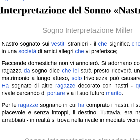
Interpretazione del Sonno «
Nast
Sogno Interpretazione Miller
Nastro sognato sui
vestiti
stranieri - il
che
significa
ch
in una
società
di amici allegri
che
vi preferisce;
Faccende domestiche non vi annoierò. Si adornano con
ragazza
da
sogno dice
che
lei
sarà presto riceverà u
matrimonio a lungo atteso,
solo
frivolezza può causare 
Ha
sognato di altre
ragazze
decorato con nastri -
q
rivale cercando di
portare
via il suo futuro
marito
.
Per le
ragazze
sognano in cui
ha
comprato i nastri, il s
piacevole e senza intoppi, il destino. Tuttavia, era nas
arrabbiati - in realtà si trova nella rivale immediate vici