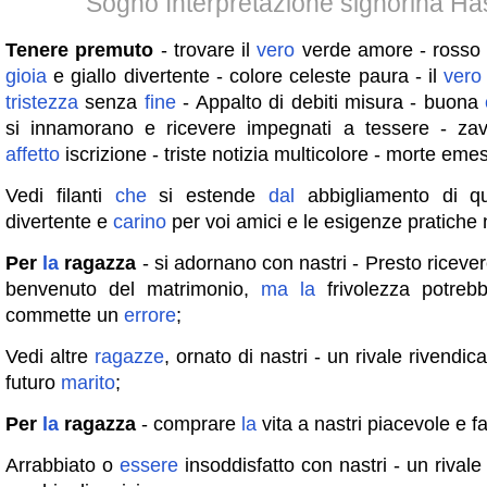
Sogno Interpretazione signorina H
Tenere premuto
- trovare il
vero
verde amore - ross
gioia
e giallo divertente - colore celeste paura - il
vero
tristezza
senza
fine
- Appalto di debiti misura - buona
si innamorano e ricevere impegnati a tessere - za
affetto
iscrizione - triste notizia multicolore - morte eme
Vedi filanti
che
si estende
dal
abbigliamento di q
divertente e
carino
per voi amici e le esigenze pratiche
Per
la
ragazza
- si adornano con nastri - Presto ricever
benvenuto del matrimonio,
ma
la
frivolezza potreb
commette un
errore
;
Vedi altre
ragazze
, ornato di nastri - un rivale rivendic
futuro
marito
;
Per
la
ragazza
- comprare
la
vita a nastri piacevole e fa
Arrabbiato o
essere
insoddisfatto con nastri - un rivale 