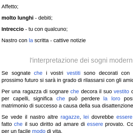
Affetto;
molto lunghi
- debiti;
Intreccio
- tu con qualcuno;
Nastro con
la
scritta - cattive notizie
l'interpretazione dei sogni moder
Se sognate
che
i vostri
vestiti
sono decorati con n
prossimo futuro si sarà in grado di rilassarsi con gli amic
Per una ragazza di sognare
che
decora il suo
vestito
o
per capelli, significa
che
può perdere
la
loro
poss
matrimonio di successo a causa della sua disattenzione
Se vede il nastro altre
ragazze
,
lei
dovrebbe
essere
fatto
che
il suo diritto ad amare di
essere
provato. Co
per un facile
modo
di vita.