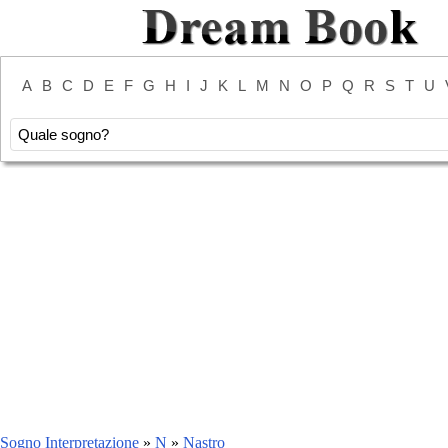
A
B
C
D
E
F
G
H
I
J
K
L
M
N
O
P
Q
R
S
T
U
Sogno Interpretazione
»
N
»
Nastro