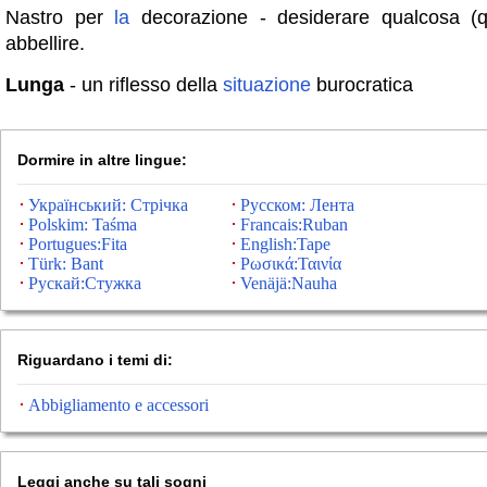
Nastro per
la
decorazione - desiderare qualcosa (q
abbellire.
Lunga
- un riflesso della
situazione
burocratica
Dormire in altre lingue:
Український: Стрічка
Русском: Лента
Polskim: Taśma
Francais:Ruban
Portugues:Fita
English:Tape
Türk: Bant
Ρωσικά:Ταινία
Рускай:Стужка
Venäjä:Nauha
Riguardano i temi di:
Abbigliamento e accessori
Leggi anche su tali sogni