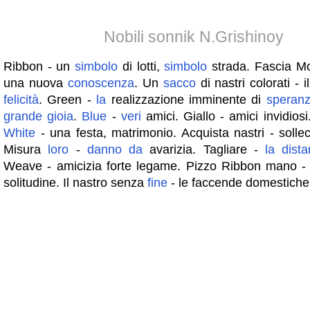
Nobili sonnik N.Grishinoy
Ribbon - un
simbolo
di lotti,
simbolo
strada. Fascia Mo
una nuova
conoscenza
. Un
sacco
di nastri colorati - 
felicità
. Green -
la
realizzazione imminente di
speran
grande
gioia
.
Blue
-
veri
amici. Giallo - amici invidios
White
- una festa, matrimonio. Acquista nastri - solleci
Misura
loro
-
danno
da
avarizia. Tagliare -
la
dist
Weave - amicizia forte legame. Pizzo Ribbon mano 
solitudine. Il nastro senza
fine
- le faccende domestich