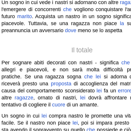
Un sogno in cui vede i nastri si adornano con altre
raga
l'emergere di concorrenti
che
vogliono conquistare l'
futuro
marito
. Acquista un nastro in un sogno significa
piacevole. Tuttavia, se una ragazza non piace
la
su
preannuncia un avversario
dove
meno se lo aspetta
Il totale
Per sognare abiti decorati con nastri - significa
che
allegri e piacevoli, e non sarà molta difficoltà p
pratiche. Se una ragazza sogna
che
lei
si adorna d
riceverà presto una
proposta
di accoglienza del mat
causa del comportamento sconsiderato
lei
fa un
error
altre
ragazze
, ornato di nastri,
lei
dovrà affrontare r
tentativo di cogliere il
cuore
di un amante.
Un sogno in cui
lei
compra nastro le promette una vit
facile. Se il nastro non piace
lei
, poi si impara prest
sta avendo il sopravvento su quello
che
possiede e ci