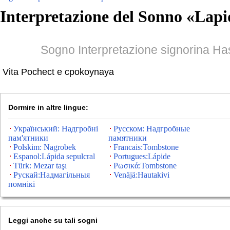
Interpretazione del Sonno «
Lapi
Sogno Interpretazione signorina H
Vita Pochect e cpokoynaya
Dormire in altre lingue:
Український: Надгробні
Русском: Надгробные
пам'ятники
памятники
Polskim: Nagrobek
Francais:Tombstone
Espanol:Lápida sepulcral
Portugues:Lápide
Türk: Mezar taşı
Ρωσικά:Tombstone
Рускай:Надмагільныя
Venäjä:Hautakivi
помнікі
Leggi anche su tali sogni