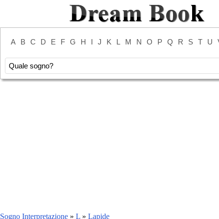
A
B
C
D
E
F
G
H
I
J
K
L
M
N
O
P
Q
R
S
T
U
Sogno Interpretazione
»
L
»
Lapide