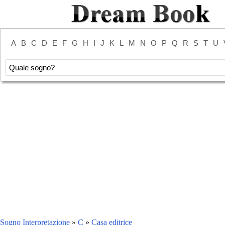
A
B
C
D
E
F
G
H
I
J
K
L
M
N
O
P
Q
R
S
T
U
Sogno Interpretazione
»
C
»
Casa editrice