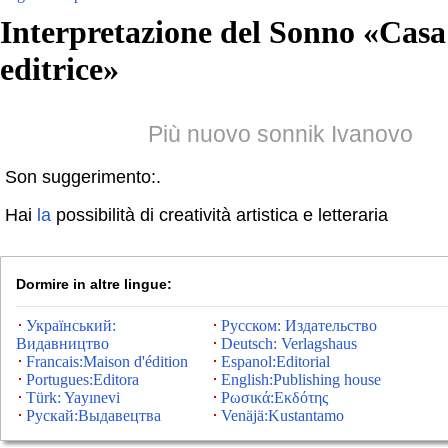
Interpretazione del Sonno «
Casa
editrice
»
Più nuovo sonnik Ivanovo
Son suggerimento:.
Hai
la
possibilità di creatività artistica e letteraria
Dormire in altre lingue:
Український:
Русском: Издательство
Видавництво
Deutsch: Verlagshaus
Francais:Maison d'édition
Espanol:Editorial
Portugues:Editora
English:Publishing house
Türk: Yayınevi
Ρωσικά:Εκδότης
Рускай:Выдавецтва
Venäjä:Kustantamo