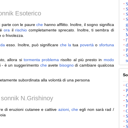
S
S
onnik Esoterico
S
S
g
i parte con le paure
che
hanno afflitto. Inoltre, il sogno significa
S
hé
ora
il
rischio
completamente sprecato. Inoltre, ti sembra di
M
 o frivolezza.
l
i
da
esso. Inoltre, può significare
che
la
tua
povertà
o
sfortuna
d
P
S
to, allora si
tormenta
problema
risolto al più presto in
modo
s
ri - è un suggerimento
che
avete
bisogno
di cambiare qualcosa
So
etamente subordinata alla volontà di una persona
C
P
A
i sonnik N.Grishinoy
M
F
are di eruzioni cutanee e cattive
azioni
,
che
egli non sarà rad /
C
ioia
S
S
S