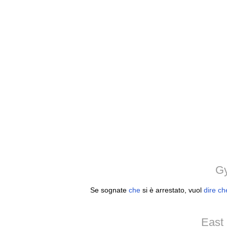
Gy
Se sognate
che
si è arrestato, vuol
dire
ch
East