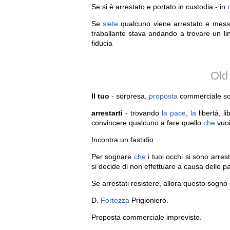
Se si è arrestato e portato in custodia - in
Se
siete
qualcuno viene arrestato e mes
traballante stava andando a trovare un l
fiducia
Old
Il tuo
- sorpresa,
proposta
commerciale so
arrestarti
- trovando
la
pace
,
la
libertà, l
convincere qualcuno a fare quello
che
vuoi
Incontra un fastidio.
Per sognare
che
i tuoi occhi si sono arres
si decide di non effettuare a causa delle pa
Se arrestati resistere, allora questo sogno 
D.
Fortezza
Prigioniero.
Proposta commerciale imprevisto.