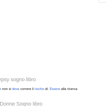
psy sogno libro
e
non si
deve
correre il
rischio
di.
Essere
alla ricerca
 Donne Sogno libro