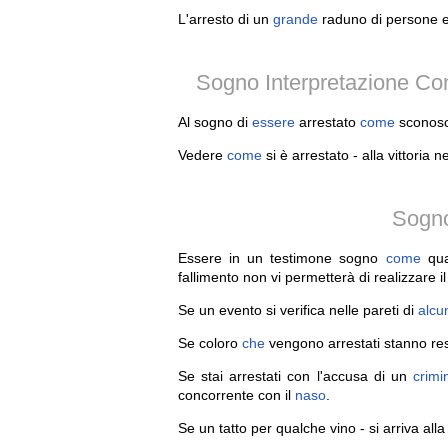
L'arresto di un
grande
raduno di persone e l
Sogno Interpretazione C
Al sogno di
essere
arrestato
come
sconosci
Vedere
come
si è arrestato - alla vittoria ne
Sogno 
Essere in un testimone sogno
come
qual
fallimento non vi permetterà di realizzare 
Se un evento si verifica nelle pareti di
alcu
Se coloro
che
vengono arrestati stanno resi
Se stai arrestati con l'accusa di un
crimi
concorrente con il
naso
.
Se un tatto per qualche vino - si arriva alla