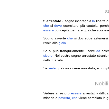
s
ti arrestato
- sogno incoraggia
la
libertà d
che
si
deve
esercitare più cautela, perc
essere
concepita per fare qualche scortese
Sogno avverte
che
si dovrebbe asteners
rivolti alla
gioia
.
Se si può tranquillamente uscire
da
arres
sicuro
. Nel vostro sogno arrestato stranie
nella tua vita.
Se
siete
qualcuno viene arrestato, è compl
Nobil
Vedere arresto o
essere
arrestati - diffid
miseria e
povertà
,
che
viene cambiata in g