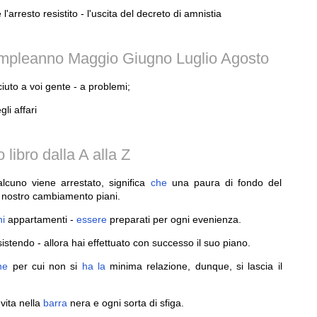
'arresto resistito - l'uscita del decreto di amnistia
ompleanno Maggio Giugno Luglio Agosto
uto a voi gente - a problemi;
gli affari
libro dalla A alla Z
cuno viene arrestato, significa
che
una paura di fondo del
il nostro cambiamento piani.
ni
appartamenti -
essere
preparati per ogni evenienza.
stendo - allora hai effettuato con successo il suo piano.
ne
per cui non si
ha
la
minima relazione, dunque, si lascia il
 vita nella
barra
nera e ogni sorta di sfiga.