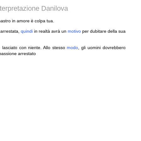
terpretazione Danilova
isastro in amore è colpa tua.
arrestata,
quindi
in realtà avrà un
motivo
per dubitare della sua
e lasciato con niente. Allo stesso
modo
, gli uomini dovrebbero
assione arrestato