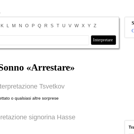
S
K
L
M
N
O
P
Q
R
S
T
U
V
W
X
Y
Z
O
 Sonno «
Arrestare
»
terpretazione Tsvetkov
ttato o qualsiasi altre sorprese
retazione signorina Hasse
Tr