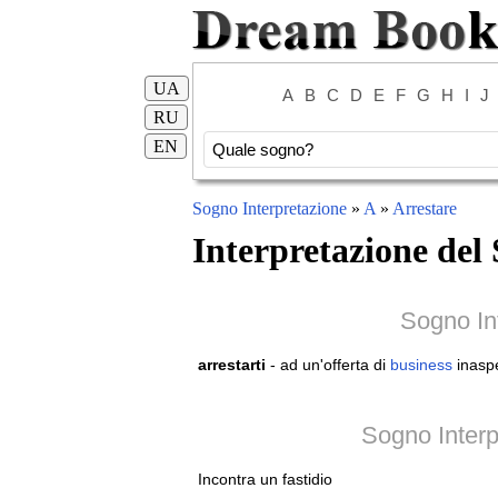
UA
A
B
C
D
E
F
G
H
I
J
RU
EN
Sogno Interpretazione
»
A
»
Arrestare
Interpretazione del
Sogno In
arrestarti
- ad un'offerta di
business
inaspe
Sogno Interp
Incontra un fastidio