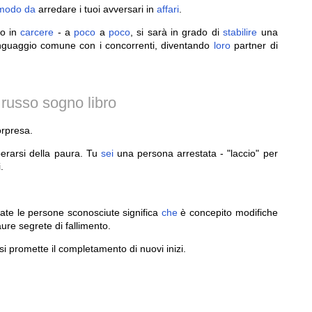
modo
da
arredare i tuoi avversari in
affari
.
so in
carcere
- a
poco
a
poco
, si sarà in grado di
stabilire
una
inguaggio comune con i concorrenti, diventando
loro
partner di
 russo sogno libro
rpresa.
iberarsi della paura. Tu
sei
una persona arrestata - "laccio" per
.
tate le persone sconosciute significa
che
è concepito modifiche
ure segrete di fallimento.
si promette il completamento di nuovi inizi.