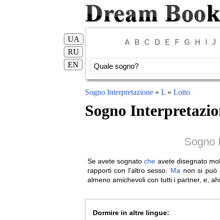
UA
A
B
C
D
E
F
G
H
I
J
RU
EN
Sogno Interpretazione
»
L
»
Lotto
Sogno Interpretazio
Sogno I
Se avete sognato
che
avete disegnato mol
rapporti con l'altro sesso.
Ma
non si può 
almeno amichevoli con tutti i partner, e, a
Dormire in altre lingue: