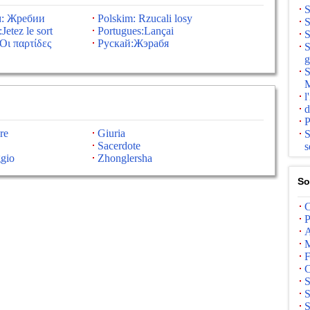
S
м: Жребии
Polskim: Rzucali losy
S
Jetez le sort
Portugues:Lançai
S
Οι παρτίδες
Рускай:Жэрабя
S
g
S
M
l
d
P
re
Giuria
S
Sacerdote
s
ggio
Zhonglersha
So
C
P
A
M
F
C
S
S
S