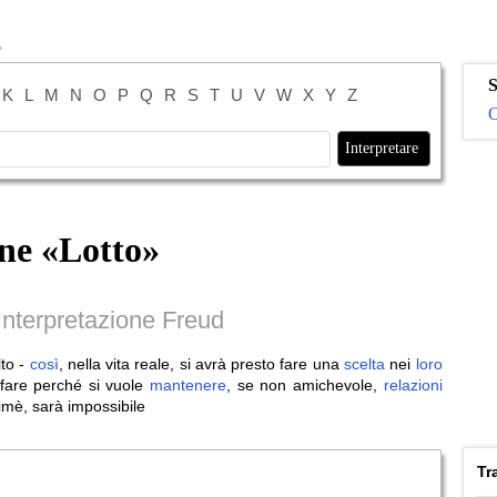
S
K
L
M
N
O
P
Q
R
S
T
U
V
W
X
Y
Z
O
ne «
Lotto
»
nterpretazione Freud
to -
così
, nella vita reale, si avrà presto fare una
scelta
nei
loro
fare perché si vuole
mantenere
, se non amichevole,
relazioni
himè, sarà impossibile
Tr