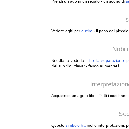
Prendi un ago in un regalo - un sogno di
s
s
Vedere aghi per
cucire
- il peso del piccolo
Nobil
Needle, a vederla -
lite
,
la
separazione
,
p
Nel suo filo vdevat - feudo aumenterà
Interpretazio
Acquisisce un ago e filo. - Tutti i casi han
Sog
Questo
simbolo
ha
molte interpretazioni, p