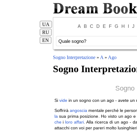
UA
A
B
C
D
E
F
G
H
I
J
RU
EN
Sogno Interpretazione
»
A
»
Ago
Sogno Interpretazio
Sogno I
Si
vide
in un sogno con un ago - avete un 
Soffrirà
angoscia
mentale perché le pers
la
sua prima posizione. Ho visto un ago e fi
che
i
loro
affari
. Alla ricerca di un ago - d
attacchi con voi per pareri molto lusinghier