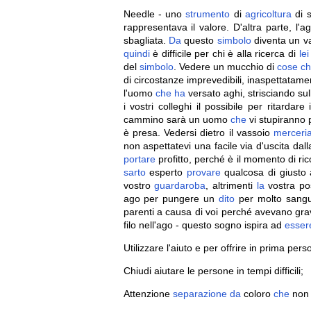
Needle - uno
strumento
di
agricoltura
di 
rappresentava il valore. D'altra parte, l'a
sbagliata.
Da
questo
simbolo
diventa un v
quindi
è difficile per chi è alla ricerca di
lei
del
simbolo
. Vedere un mucchio di
cose
ch
di circostanze imprevedibili, inaspettata
l'uomo
che
ha
versato aghi, strisciando su
i vostri colleghi il possibile per ritard
cammino sarà un uomo
che
vi stupiranno
è presa. Vedersi dietro il vassoio
merceri
non aspettatevi una facile via d'uscita dal
portare
profitto, perché è il momento di ri
sarto
esperto
provare
qualcosa di giusto 
vostro
guardaroba
, altrimenti
la
vostra po
ago per pungere un
dito
per molto sangue
parenti a causa di voi perché avevano grav
filo nell'ago - questo sogno ispira ad
esser
Utilizzare l'aiuto e per offrire in prima pers
Chiudi aiutare le persone in tempi difficili;
Attenzione
separazione
da
coloro
che
non 