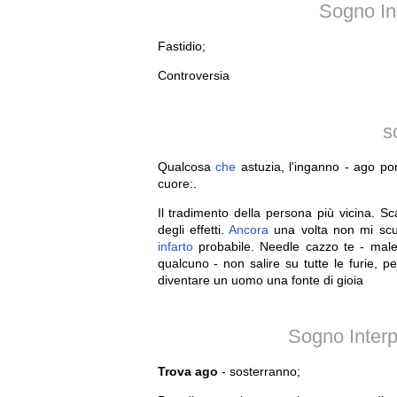
Sogno In
Fastidio;
Controversia
s
Qualcosa
che
astuzia, l'inganno - ago por
cuore:.
Il tradimento della persona più vicina. S
degli effetti.
Ancora
una volta non mi scus
infarto
probabile. Needle cazzo te - mal
qualcuno - non salire su tutte le furie, 
diventare un uomo una fonte di gioia
Sogno Interp
Trova ago
- sosterranno;