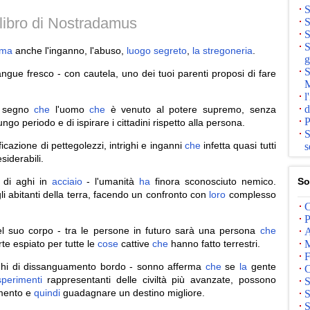
S
libro di Nostradamus
S
S
S
ma
anche l'inganno, l'abuso,
luogo
segreto
,
la
stregoneria
.
g
S
ngue fresco - con cautela, uno dei tuoi parenti proposi di fare
M
l
d
n segno
che
l'uomo
che
è venuto al potere supremo, senza
P
go periodo e di ispirare i cittadini rispetto alla persona.
S
icazione di pettegolezzi, intrighi e inganni
che
infetta quasi tutti
s
iderabili.
 di aghi in
acciaio
- l'umanità
ha
finora sconosciuto nemico.
So
li abitanti della terra, facendo un confronto con
loro
complesso
C
P
 suo corpo - tra le persone in futuro sarà una persona
che
A
e espiato per tutte le
cose
cattive
che
hanno fatto terrestri.
M
F
 aghi di dissanguamento bordo - sonno afferma
che
se
la
gente
C
perimenti
rappresentanti delle civiltà più avanzate, possono
S
mento e
quindi
guadagnare un destino migliore.
S
S