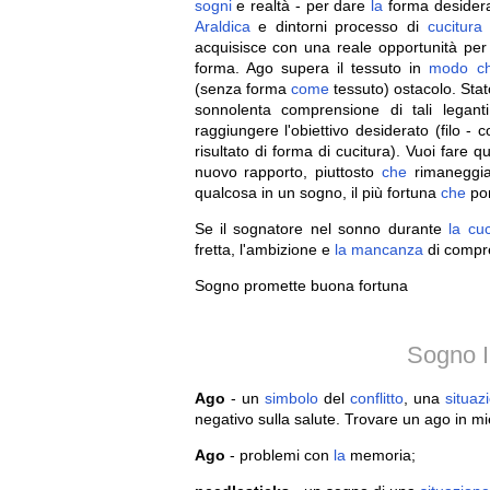
sogni
e realtà - per dare
la
forma desider
Araldica
e dintorni processo di
cucitura
acquisisce con una reale opportunità per 
forma. Ago supera il tessuto in
modo
c
(senza forma
come
tessuto) ostacolo. Stat
sonnolenta comprensione di tali legan
raggiungere l'obiettivo desiderato (filo -
risultato di forma di cucitura). Vuoi fare 
nuovo rapporto, piuttosto
che
rimaneggia
qualcosa in un sogno, il più fortuna
che
por
Se il sognatore nel sonno durante
la
cuc
fretta, l'ambizione e
la
mancanza
di compre
Sogno promette buona fortuna
Sogno I
Ago
- un
simbolo
del
conflitto
, una
situaz
negativo sulla salute. Trovare un ago in mi
Ago
- problemi con
la
memoria;