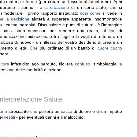
ata materia
informe
(per creare un tessuto abito informe). Aghi
durante il sonno - è
la
creazione
di un certo stato,
che
si
rimodellare il primo rapporto instaurato
così
come
si vede in
he
la
decisione
aiuterà a superare apparente insormontabile
o - calma, serenità. Discussione e punti di sutura - è l'immagine
ti passi sono necessari per rendere una realtà, al
fine
di
 comunicazione bidirezionale tra l'ago e
la
voglia di ottenere un
qualcosa di nuovo - un riflesso del vostro desiderio di creare un
mento di età.
Che
più ordinato di un battito di
cuore
cucito
terà.
itura
infastidito ago perduto, filo era
confuso
, simboleggia
la
nsione delle modalità di azione.
nterpretazione Salute
ione
stressante
che
porterà un
sacco
di dolore e di un impatto
ei
vestiti
- per eventuali danni e il malocchio;