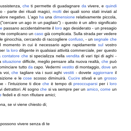
sussistenza,
che
ti permette di guadagnare
da
vivere, e
quindi
go - parte dei rituali magici,
molti
dei quali sono stati inviati al
alore negativo. L'ago
ha
una
dimensione
relativamente piccola,
("cercare un ago in un pagliaio") - questo è un altro significato
e
passano accidentalmente il
loro
ago desiderato - un presagio
mente complicano un
caso
già complicata. Sulla strada per vedere
lle ginocchia, cercando di raccogliere
confuso
, - un
segnale
che
are il momento in cui è necessario agire rapidamente
sul
vostro
 per
la
loro
diligente in qualsiasi attività commerciale, per questo
a
contatore
che
si specializza nella
vendita
di vari tipi di aghi -
la
situazione
difficile, meglio pensare alla nuova realtà,
che
può
cominciare tutto
da
capo. Vedermi
vestito
di montaggio,
dove
un
a voi,
che
tagliare via i suoi aghi
vestiti
- dovete
aggiornare
il
sizione e le
cose
scosso diminuirà.
Cucire
stivali e un
grosso
 - l'intuizione ti dice
che
è tempo di
preoccuparsi
per i
loro
i detrattori. Al sogno
che
si va sempre per un
amico
,
come
un
e
fedeli e di non rifiutare amici;
ona, se vi viene chiesto di;
possono vivere senza di te