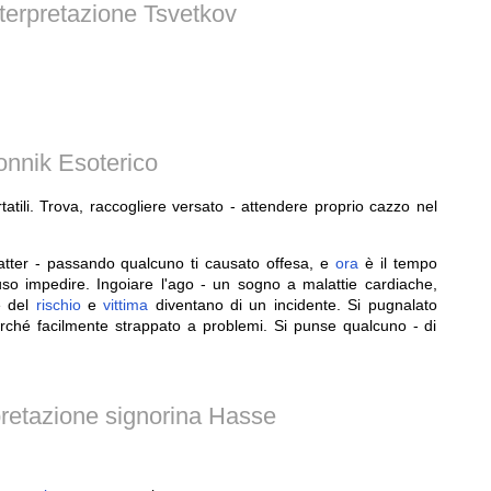
terpretazione Tsvetkov
onnik Esoterico
tatili. Trova, raccogliere versato - attendere proprio cazzo nel
catter - passando qualcuno ti causato offesa, e
ora
è il tempo
o impedire. Ingoiare l'ago - un sogno a malattie cardiache,
e del
rischio
e
vittima
diventano di un incidente. Si pugnalato
perché facilmente strappato a problemi. Si punse qualcuno - di
retazione signorina Hasse