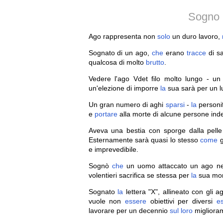
Sogno 
Ago rappresenta non
solo
un duro lavoro,
Sognato di un ago,
che
erano
tracce
di sa
qualcosa di molto
brutto
.
Vedere l'ago Vdet filo molto lungo - u
un'elezione di imporre
la
sua sarà per un lun
Un gran numero di aghi
sparsi
-
la
personif
e
portare
alla morte di alcune persone indes
Aveva una bestia con sporge dalla pelle
Esternamente sarà quasi lo stesso
come
g
e imprevedibile.
Sognò
che
un uomo attaccato un ago nel
volentieri sacrifica se stessa per
la
sua mort
Sognato
la
lettera "X", allineato con gli
vuole non
essere
obiettivi per diversi
es
lavorare per un decennio
sul
loro
migliora