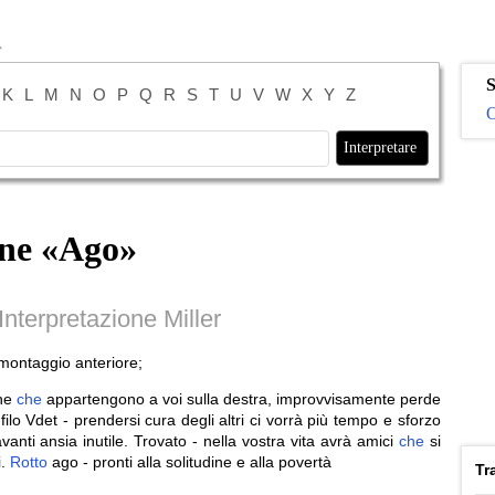
S
K
L
M
N
O
P
Q
R
S
T
U
V
W
X
Y
Z
O
ne «
Ago
»
nterpretazione Miller
montaggio anteriore;
one
che
appartengono a voi sulla destra, improvvisamente perde
lo Vdet - prendersi cura degli altri ci vorrà più tempo e sforzo
avanti ansia inutile. Trovato - nella vostra vita avrà amici
che
si
i.
Rotto
ago - pronti alla solitudine e alla povertà
Tr