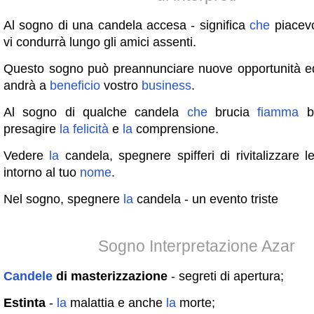
Al sogno di una candela accesa - significa
che
piacevo
vi condurrà lungo gli amici assenti.
Questo sogno può preannunciare nuove opportunità ed
andrà a
beneficio
vostro
business
.
Al sogno di qualche candela
che
brucia
fiamma
br
presagire
la
felicità
e
la
comprensione.
Vedere
la
candela, spegnere spifferi di rivitalizzare 
intorno al tuo
nome
.
Nel sogno, spegnere
la
candela - un evento triste
Sogno Interpretazione Azar
Candele
di masterizzazione
- segreti di apertura;
Estinta
-
la
malattia e anche
la
morte;