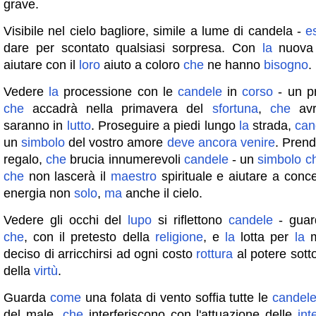
grave.
Visibile nel cielo bagliore, simile a lume di candela -
e
dare per scontato qualsiasi sorpresa. Con
la
nuov
aiutare con il
loro
aiuto a coloro
che
ne hanno
bisogno
.
Vedere
la
processione con le
candele
in
corso
- un pr
che
accadrà nella primavera del
sfortuna
,
che
avr
saranno in
lutto
. Proseguire a piedi lungo
la
strada,
can
un
simbolo
del vostro amore
deve
ancora
venire
. Prend
regalo,
che
brucia innumerevoli
candele
- un
simbolo
c
che
non lascerà il
maestro
spirituale e aiutare a conc
energia non
solo
,
ma
anche il cielo.
Vedere gli occhi del
lupo
si riflettono
candele
- guar
che
, con il pretesto della
religione
, e
la
lotta per
la
m
deciso di arricchirsi ad ogni costo
rottura
al potere sot
della
virtù
.
Guarda
come
una folata di vento soffia tutte le
candel
del male,
che
interferiscono con l'attuazione delle
int