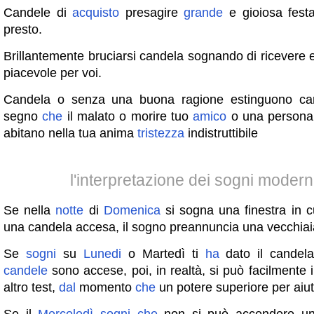
Candele di
acquisto
presagire
grande
e gioiosa fes
presto.
Brillantemente bruciarsi candela sognando di ricevere 
piacevole per voi.
Candela o senza una buona ragione estinguono ca
segno
che
il malato o morire tuo
amico
o una persona
abitano nella tua anima
tristezza
indistruttibile
l'interpretazione dei sogni moder
Se nella
notte
di
Domenica
si sogna una finestra in c
una candela accesa, il sogno preannuncia una vecchia
Se
sogni
su
Lunedi
o Martedì ti
ha
dato il candela
candele
sono accese, poi, in realtà, si può facilmente
altro test,
dal
momento
che
un potere superiore per aiut