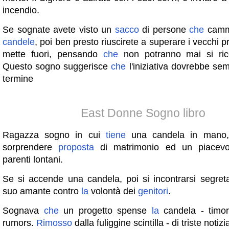
incendio.
Se sognate avete visto un
sacco
di persone
che
camm
candele
, poi ben presto riuscirete a superare i vecchi 
mette fuori, pensando
che
non potranno mai si rico
Questo sogno suggerisce
che
l'iniziativa dovrebbe s
termine
East Donne Sogno libro
Ragazza sogno in cui
tiene
una candela in mano,
sorprendere
proposta
di matrimonio ed un piacevo
parenti lontani.
Se si accende una candela, poi si incontrarsi segret
suo amante contro
la
volontà dei
genitori
.
Sognava
che
un progetto spense
la
candela - timori 
rumors.
Rimosso
dalla fuliggine scintilla - di triste notizi