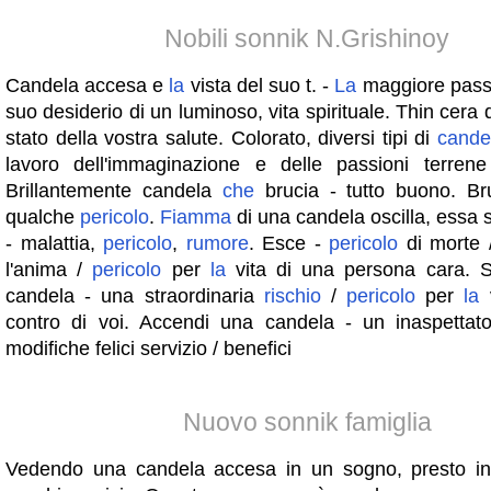
Nobili sonnik N.Grishinoy
Candela accesa e
la
vista del suo t. -
La
maggiore passi
suo desiderio di un luminoso, vita spirituale. Thin cera 
stato della vostra salute. Colorato, diversi tipi di
cande
lavoro dell'immaginazione e delle passioni terren
Brillantemente candela
che
brucia - tutto buono. B
qualche
pericolo
.
Fiamma
di una candela oscilla, essa s
- malattia,
pericolo
,
rumore
. Esce -
pericolo
di morte
l'anima /
pericolo
per
la
vita di una persona cara. 
candela - una straordinaria
rischio
/
pericolo
per
la
v
contro di voi. Accendi una candela - un inaspetta
modifiche felici servizio / benefici
Nuovo sonnik famiglia
Vedendo una candela accesa in un sogno, presto in