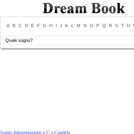
A
B
C
D
E
F
G
H
I
J
K
L
M
N
O
P
Q
R
S
T
U
Sogno Interpretazione
»
C
»
Candela