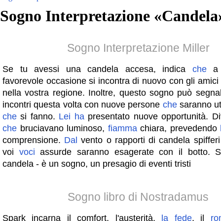
Sogno Interpretazione «
Candela
Sogno Interpretazione Miller
Se tu avessi una candela accesa, indica
che
a 
favorevole occasione si incontra di nuovo con gli amici
nella vostra regione. Inoltre, questo sogno può segnala
incontri questa volta con nuove persone
che
saranno uti
che
si fanno.
Lei
ha
presentato nuove opportunità. D
che
bruciavano luminoso,
fiamma
chiara, prevedendo
comprensione.
Dal
vento o rapporti di candela spiffer
voi
voci
assurde saranno esagerate con il botto. 
candela - è un sogno, un presagio di eventi tristi
Sogno libro di Nostradamus
Spark incarna il comfort, l'austerità,
la
fede
, il
ro