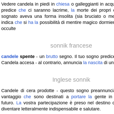
Vedere candela in piedi in
chiesa
o galleggianti in acq
predice
che
ci saranno lacrime,
la
morte dei propri 
sognato aveva una forma insolita (sia bruciato o m
indica
che
si
ha
la
possibilità di mentire magico dormient
occulte
sonnik francese
candele
spente
- un
brutto
segno. Il tuo sogno predic
Candela accesa - al contrario, annuncia
la
nascita
di un 
Inglese sonnik
Candele di cera prodotte - questo sogno preannunc
vantaggio
che
sono destinati a
portare
la
gente in
futuro.
La
vostra partecipazione è preso nel destino 
diventare letteralmente indispensabile e salutare.