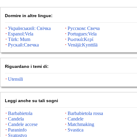
Dormire in altre lingue:
Український: Свічка
Русском: Свеча
Espanol:Vela
Portugues:Vela
Türk: Mum
Ρωσικά:Κερί
Рускай:Свечка
Venäjä:Kynttilä
Riguardano i temi di:
Utensili
Leggi anche su tali sogni
Barbabietola
Barbabietola rossa
Candela
Candele
Candele accese
Matchmaking
Paraninfo
Svastica
Svatostvo