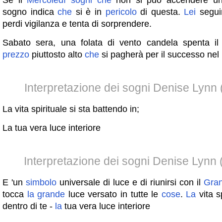
Se il
Mercoledì
sogni
che
non si può accendere una
sogno indica
che
si è in
pericolo
di questa.
Lei
segui
perdi vigilanza e tenta di sorprendere.
Sabato sera, una folata di vento candela spenta i
prezzo
piuttosto alto
che
si pagherà per il successo nel
Interpretazione dei sogni Denise Lynn 
La vita spirituale si sta battendo in;
La tua vera luce interiore
Interpretazione dei sogni Denise Lynn
E 'un
simbolo
universale di luce e di riunirsi con il
Gra
tocca
la
grande
luce versato in tutte le
cose
.
La
vita s
dentro di te -
la
tua vera luce interiore