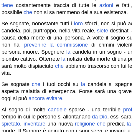
tiene
costantemente traccia di tutte le
azioni
e fatti
possibile
che
non si sa nemmeno della sua esistenza.
Se sognate, nonostante tutti i
loro
sforzi, non si può 
candela, poi, purtroppo, nella vita reale,
siete
destinati
causa della morte di una persona. A volte il sogno 
non hai
prevenire
la
commissione
di crimini violen
persona muore. Spegnere
la
candela in un sogno - 
piombo cattivo. Otterrete
la
notizia della morte di una 
sarà molto dispiaciuto
che
abbiamo trascorso con lui le
vita.
Se sognate
che
i tuoi occhi su
la
candela si spegn
aspetta malattia di emergenza. Forse sarà una grave
oggi si può
ancora
evitare
.
Al sogno di molte
candele
sparse - una terribile
pro
tempo in cui le persone si allontanano
da
Dio
, essi sar
spietato
,
inventare
una nuova
religione
che
predica
la
morte. Il Signore è adirato con i suoi servi, e inviare a 