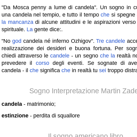
"Da Mosca penny a lume di candela". Un sogno in c
una candela nel tempio, e tutto il tempo
che
si spegne 
la
mancanza
di alcune attitudini e le aspirazioni vers
spirituale.
La
gente dice:.
"No
god
candela né inferno Ozhigov".
Tre
candele
acce
realizzazione dei desideri e buona fortuna. Per so
chiedi attraverso le
candele
- un segno
che
la
realtà n
prevedere il
corso
degli eventi. Se sognate di av
candela - il
che
significa
che
in realtà tu
sei
troppo distr
Sogno Interpretazione Martin Zad
candela
- matrimonio;
estinzione
- perdita di squallore
Il sogno americano libro