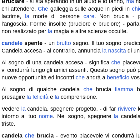
Bruciare
- si sta sperando in un aiuto e lo fanno,
ma
no
chi attendere.
Che
galleggia sulle acque in piedi in
chi
lacrime,
la
morte di persone
care
. Non brucia - p
l'angoscia. Forme insolite (bruciore e bruciore) - parla 
non realizzato per
la
magia e altre scienze occulte.
candele
spente
- un
brutto
segno. Il tuo sogno predic
Candela accesa - al contrario, annuncia
la
nascita
di u
Al sogno di una candela accesa - significa
che
piacevo
vi condurrà lungo gli amici assenti. Questo sogno può
nuove opportunità ed incontri
che
andrà a
beneficio
vos
Al sogno di qualche candela
che
brucia
fiamma
br
presagire
la
felicità
e
la
comprensione.
Vedere
la
candela, spegnere progetto, - di far
rivivere
l
intorno al tuo
nome
. Nel sogno, spegnere
la
candela
triste.
candela
che
brucia
- evento piacevole vi condurrà l