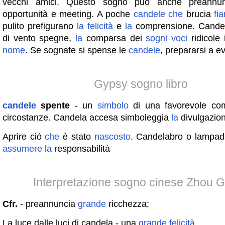
vecchi amici. Questo sogno può anche preannun
opportunità e meeting. A poche
candele
che
brucia
fi
pulito prefigurano
la
felicità
e
la
comprensione. Candel
di vento spegne,
la
comparsa dei
sogni
voci
ridicole 
nome
. Se sognate si spense le
candele
, prepararsi a e
Gypsy sogno libro
candele
spente
- un
simbolo
di una favorevole com
circostanze. Candela accesa simboleggia
la
divulgazione
Aprire ciò
che
è stato
nascosto
. Candelabro o lampada
assumere
la
responsabilità
Interpretazione sogno cinese Zhou 
Cfr.
- preannuncia
grande
ricchezza;
La luce dalle luci di candela - una
grande
felicità
.