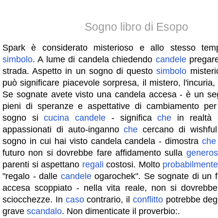
Sogno libro di Esopo
Spark è considerato misterioso e allo stesso temp
simbolo
. A lume di candela chiedendo
candele
pregar
strada. Aspetto in un sogno di questo
simbolo
misteri
può significare piacevole sorpresa, il mistero, l'incuria
Se sognate avete visto una candela accesa - è un s
pieni di speranze e aspettative di cambiamento per 
sogno si
cucina
candele
- significa
che
in realtà
appassionati di auto-inganno
che
cercano di wishful
sogno in cui hai visto candela candela - dimostra
che
futuro non si dovrebbe fare affidamento sulla
generos
parenti si aspettano
regali
costosi. Molto
probabilment
"regalo - dalle
candele
ogarochek". Se sognate di un 
accesa scoppiato - nella vita reale, non si dovrebbe
sciocchezze. In
caso
contrario, il
conflitto
potrebbe deg
grave
scandalo
. Non dimenticate il proverbio:.