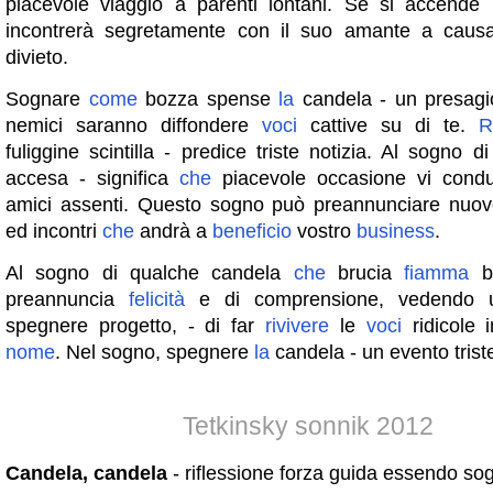
piacevole viaggio a parenti lontani. Se si accende
incontrerà segretamente con il suo amante a cau
divieto.
Sognare
come
bozza spense
la
candela - un presagi
nemici saranno diffondere
voci
cattive su di te.
R
fuliggine scintilla - predice triste notizia. Al sogno 
accesa - significa
che
piacevole occasione vi condu
amici assenti. Questo sogno può preannunciare nuov
ed incontri
che
andrà a
beneficio
vostro
business
.
Al sogno di qualche candela
che
brucia
fiamma
br
preannuncia
felicità
e di comprensione, vedendo u
spegnere progetto, - di far
rivivere
le
voci
ridicole i
nome
. Nel sogno, spegnere
la
candela - un evento trist
Tetkinsky sonnik 2012
Candela, candela
- riflessione forza guida essendo so