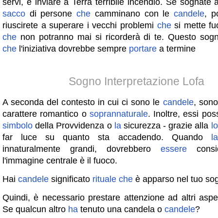
servi, e inviare a Terra terribile incendio. Se sognate 
sacco
di persone
che
camminano con le
candele
, p
riuscirete a superare i vecchi problemi
che
si mette fu
che
non potranno mai si ricorderà di te. Questo sog
che
l'iniziativa dovrebbe sempre
portare
a termine
Sogno Interpretazione Lofa
A seconda del contesto in cui ci sono le
candele
, sono
carattere romantico o
soprannaturale
. Inoltre, essi po
simbolo
della Provvidenza o
la
sicurezza - grazie alla
l
far luce su quanto sta accadendo. Quando
la
innaturalmente grandi, dovrebbero
essere
consi
l'immagine centrale è il fuoco.
Hai
candele
significato
rituale
che
è apparso nel tuo so
Quindi, è necessario prestare attenzione ad altri aspe
Se qualcun altro
ha
tenuto una candela o
candele
?