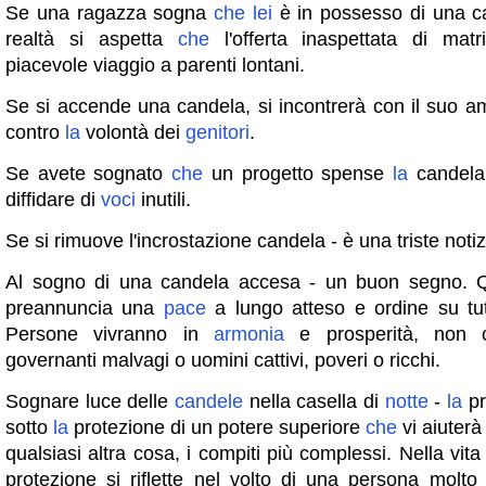
Se una ragazza sogna
che
lei
è in possesso di una ca
realtà si aspetta
che
l'offerta inaspettata di mat
piacevole viaggio a parenti lontani.
Se si accende una candela, si incontrerà con il suo 
contro
la
volontà dei
genitori
.
Se avete sognato
che
un progetto spense
la
candela,
diffidare di
voci
inutili.
Se si rimuove l'incrostazione candela - è una triste notiz
Al sogno di una candela accesa - un buon segno. 
preannuncia una
pace
a lungo atteso e ordine su tutt
Persone vivranno in
armonia
e prosperità, non c
governanti malvagi o uomini cattivi, poveri o ricchi.
Sognare luce delle
candele
nella casella di
notte
-
la
p
sotto
la
protezione di un potere superiore
che
vi aiuterà
qualsiasi altra cosa, i compiti più complessi. Nella vita
protezione si riflette nel volto di una persona molto