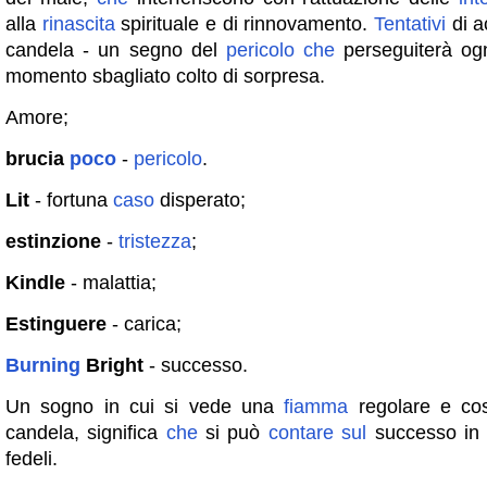
alla
rinascita
spirituale e di rinnovamento.
Tentativi
di a
candela - un segno del
pericolo
che
perseguiterà og
momento sbagliato colto di sorpresa.
Amore;
brucia
poco
-
pericolo
.
Lit
- fortuna
caso
disperato;
estinzione
-
tristezza
;
Kindle
- malattia;
Estinguere
- carica;
Burning
Bright
- successo.
Un sogno in cui si vede una
fiamma
regolare e cos
candela, significa
che
si può
contare
sul
successo i
fedeli.