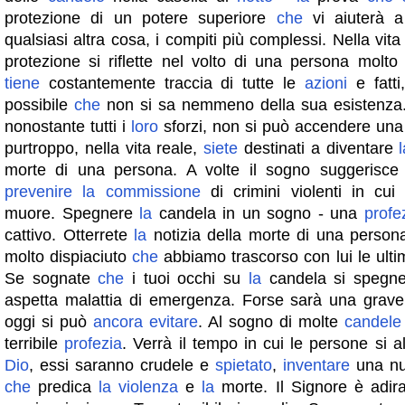
protezione di un potere superiore
che
vi aiuterà a
qualsiasi altra cosa, i compiti più complessi. Nella vita
protezione si riflette nel volto di una persona molto
tiene
costantemente traccia di tutte le
azioni
e fatti
possibile
che
non si sa nemmeno della sua esistenza
nonostante tutti i
loro
sforzi, non si può accendere una 
purtroppo, nella vita reale,
siete
destinati a diventare
morte di una persona. A volte il sogno suggerisc
prevenire
la
commissione
di crimini violenti in cu
muore. Spegnere
la
candela in un sogno - una
profe
cattivo. Otterrete
la
notizia della morte di una person
molto dispiaciuto
che
abbiamo trascorso con lui le ultim
Se sognate
che
i tuoi occhi su
la
candela si spegn
aspetta malattia di emergenza. Forse sarà una grave
oggi si può
ancora
evitare
. Al sogno di molte
candele
terribile
profezia
. Verrà il tempo in cui le persone si 
Dio
, essi saranno crudele e
spietato
,
inventare
una n
che
predica
la
violenza
e
la
morte. Il Signore è adira