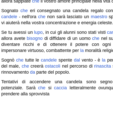
allora sappiate
che
il vostro amore principale nella vita 
Sognato
che
eri consegnato una candela regalo co
candele
- nell'ora
che
non sarà lasciato un
maestro
sp
vi aiuterà nella vostra concentrazione e energia celeste
Se tu avessi un
lupo
, in cui gli alunni sono stati visti
ca
allora avete
bisogno
di diffidare di un uomo
che
nel su
diventare ricchi e di ottenere il potere con ogn
impersonare virtuoso, combattente per
la
moralità religi
Sognò
che
tutte le
candele
spente
dal
vento - è
la
per
del male,
che
creerà
ostacoli
nel percorso di
rinascita
s
rinnovamento
da
parte del popolo.
Tentativi di accendere una candela sono seg
potenziale. Sarà
che
si
caccia
letteralmente ovunqu
prendere alla sprovvista