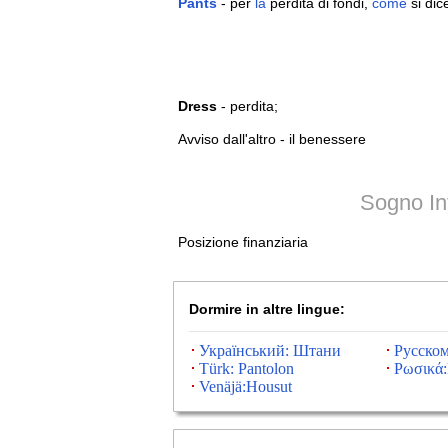
Pants
- per
la
perdita di fondi,
come
si dic
Dress
- perdita;
Avviso dall'altro - il benessere
Sogno In
Posizione finanziaria
Dormire in altre lingue:
Український: Штани
Русско
Türk: Pantolon
Ρωσικά:
Venäjä:Housut