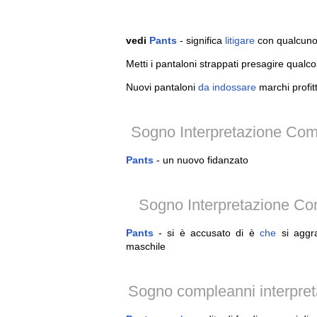
vedi
Pants
- significa
litigare
con qualcuno
Metti i pantaloni strappati presagire qualco
Nuovi pantaloni
da
indossare
marchi profitt
Sogno Interpretazione Com
Pants
- un nuovo fidanzato
Sogno Interpretazione C
Pants
- si è accusato di è
che
si aggra
maschile
Sogno compleanni interpreta