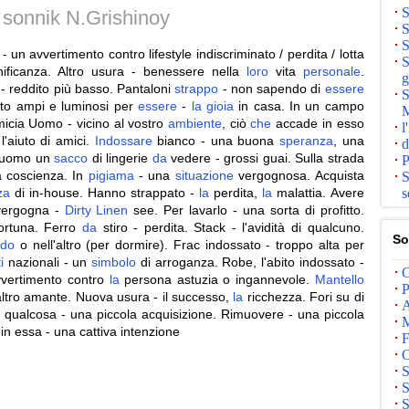
S
i sonnik N.Grishinoy
S
S
- un avvertimento contro lifestyle indiscriminato / perdita / lotta
S
nificanza. Altro usura - benessere nella
loro
vita
personale
.
g
x - reddito più basso. Pantaloni
strappo
- non sapendo di
essere
S
olto ampi e luminosi per
essere
-
la
gioia
in casa. In un campo
M
icia Uomo - vicino al vostro
ambiente
, ciò
che
accade in esso
l
 l'aiuto di amici.
Indossare
bianco - una buona
speranza
, una
d
L'uomo un
sacco
di lingerie
da
vedere - grossi guai. Sulla strada
P
a coscienza. In
pigiama
- una
situazione
vergognosa. Acquista
S
za
di in-house. Hanno strappato -
la
perdita,
la
malattia. Avere
s
 vergogna -
Dirty
Linen
see. Per lavarlo - una sorta di profitto.
ortuna. Ferro
da
stiro - perdita. Stack - l'avidità di qualcuno.
So
do
o nell'altro (per dormire). Frac indossato - troppo alta per
i
nazionali - un
simbolo
di arroganza. Robe, l'abito indossato -
C
vvertimento contro
la
persona astuzia o ingannevole.
Mantello
P
altro amante. Nuova usura - il successo,
la
ricchezza. Fori su di
A
e
qualcosa - una piccola acquisizione. Rimuovere - una piccola
M
in essa - una cattiva intenzione
F
C
S
S
S