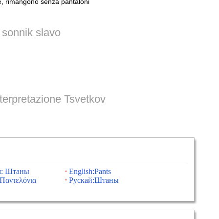
e, rimangono senza pantaloni
sonnik slavo
terpretazione Tsvetkov
м: Штаны
English:Pants
Παντελόνια
Рускай:Штаны