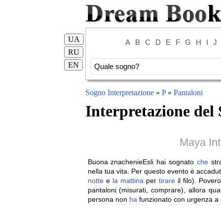
UA
A
B
C
D
E
F
G
H
I
J
RU
EN
Sogno Interpretazione
»
P
»
Pantaloni
Interpretazione del
Maya Int
Buona znachenieEsli hai sognato
che
stra
nella tua vita. Per questo evento è accadu
notte
e
la
mattina
per
tirare
il filo). Pove
pantaloni (misurati, comprare), allora qu
persona non
ha
funzionato con urgenza a