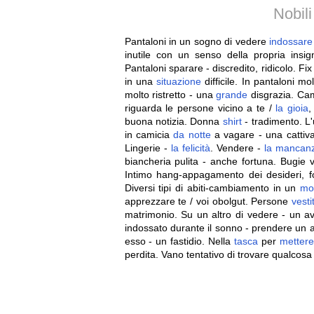
Nobil
Pantaloni in un sogno di vedere
indossare
inutile con un senso della propria insig
Pantaloni sparare - discredito, ridicolo. Fi
in una
situazione
difficile. In pantaloni m
molto ristretto - una
grande
disgrazia. Cam
riguarda le persone vicino a te /
la
gioia
,
buona notizia. Donna
shirt
- tradimento. 
in camicia
da
notte
a vagare - una cattiv
Lingerie -
la
felicità
. Vendere -
la
mancan
biancheria pulita - anche fortuna. Bugie
Intimo hang-appagamento dei desideri, f
Diversi tipi di abiti-cambiamento in un
mo
apprezzare te / voi obolgut. Persone
vestit
matrimonio. Su un altro di vedere - un a
indossato durante il sonno - prendere un 
esso - un fastidio. Nella
tasca
per
metter
perdita. Vano tentativo di trovare qualcosa 