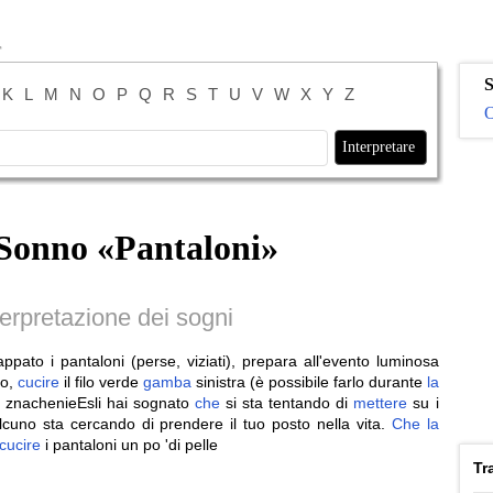
S
K
L
M
N
O
P
Q
R
S
T
U
V
W
X
Y
Z
O
 Sonno «
Pantaloni
»
erpretazione dei sogni
ppato i pantaloni (perse, viziati), prepara all'evento luminosa
to,
cucire
il filo verde
gamba
sinistra (è possibile farlo durante
la
ro znachenieEsli hai sognato
che
si sta tentando di
mettere
su i
alcuno sta cercando di prendere il tuo posto nella vita.
Che
la
cucire
i pantaloni un po 'di pelle
Tr