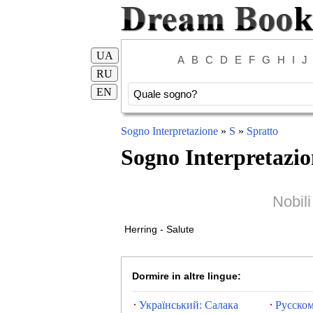
UA
A
B
C
D
E
F
G
H
I
J
RU
EN
Sogno Interpretazione
»
S
»
Spratto
Sogno Interpretazio
Nobil
Herring - Salute
Dormire in altre lingue:
Український: Салака
Русском