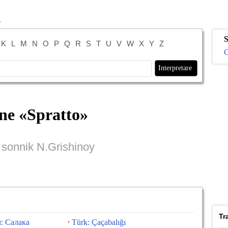
S
K
L
M
N
O
P
Q
R
S
T
U
V
W
X
Y
Z
O
ne «
Spratto
»
i sonnik N.Grishinoy
Tr
: Салака
Türk: Çaçabalığı