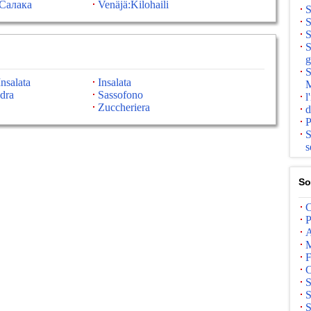
Салака
Venäjä:Kilohaili
S
S
S
S
g
S
Insalata
Insalata
M
dra
Sassofono
l
Zuccheriera
d
P
S
s
So
C
P
A
M
F
C
S
S
S