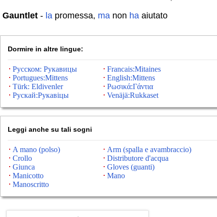
Gauntlet
-
la
promessa,
ma
non
ha
aiutato
Dormire in altre lingue:
Русском: Рукавицы
Francais:Mitaines
Portugues:Mittens
English:Mittens
Türk: Eldivenler
Ρωσικά:Γάντια
Рускай:Рукавіцы
Venäjä:Rukkaset
Leggi anche su tali sogni
A mano (polso)
Arm (spalla e avambraccio)
Crollo
Distributore d'acqua
Giunca
Gloves (guanti)
Manicotto
Mano
Manoscritto