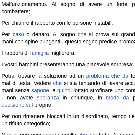
Malfunzionamento. Al sogno di avere un forte pr
combattere;
Per chiarire il rapporto con le persone instabili;
Per
caso
o denaro. Al sogno
che
si prova sui gran
mani con spine pungenti - questo sogno predice promoz
I rapporti di
famiglia
migliorerà;
I vostri bambini presenteranno una piacevole sorpresa;
Potrai trovare
la
soluzione ad un
problema
che
da
te
mal di testa. Vedere
che
si sta tentando di lavare acc
mani senza
sapone
, e
quindi
lottato strofinare uno contr
- non avete
speranza
in chiunque, in
modo
da
p
decisione
sul
proprio;
Per non rimanere bloccati in un disordinato, tempo ri
un rifiuto categorico;