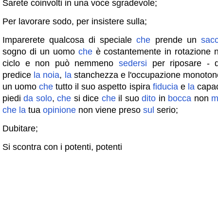
Sarete coinvolti in una voce sgradevole;
Per lavorare sodo, per insistere sulla;
Imparerete qualcosa di speciale
che
prende un
sac
sogno di un uomo
che
è costantemente in rotazione ne
ciclo e non può nemmeno
sedersi
per riposare - 
predice
la
noia
,
la
stanchezza e l'occupazione monotono
un uomo
che
tutto il suo aspetto ispira
fiducia
e
la
capac
piedi
da
solo
,
che
si dice
che
il suo
dito
in
bocca
non
m
che
la
tua
opinione
non viene preso
sul
serio;
Dubitare;
Si scontra con i potenti, potenti