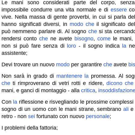
Le mani sono considerati parte del corpo, sen
impossibile condurre una vita normale e di
essere
co
vive. Nella massa di gente proverbi, in cui si parla de
hanno significati diversi, in
modo
che
il significato de
può nemmeno parlare di. Al sogno
che
si sta cercand
rendersi conto
che
ne avete
bisogno
,
come
le mani, 
non si può fare senza di
loro
- il sogno indica
la
nec
assistente;
Devi trovare un nuovo
modo
per garantire
che
avete
bi
Non sarà in grado di
mantenere
la
promessa. Al so
che
ti rimproverano di vetri rotti e ridere,
dicono
che
mani, e ganci di montaggio - alla
critica
,
insoddisfazion
Con
la
riflessione e risvegliando le prossime complessi p
sogno di un uomo con le mani strane, sembrano
ali
e 
retro - non
sei
fortunato con nuovo
personale
;
I problemi della fattoria;