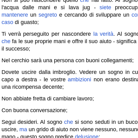
Non si può nascondere quello
che
hai fatto. Al sogn
l'acqua dalle mani e si lava jug -
siete
preoccupa
mantenere
un
segreto
e cercando di sviluppare un
co
caso
di guasto;
Ti verrà perseguito per nascondere
la
verità
. Al sog
che
fa le sue proprie mani e offre il suo aiuto - signific
il successo;
Nel cerchio sarà una persona con buoni collegamenti;
Dovete uscire dalla imbroglio. Vedere un sogno in cui
capo a destra - le vostre
ambizioni
non erano destina
una ricompensa decente;
Non abbiate fretta di cambiare lavoro;
Con buona conversazione;
Segui desideri. Al sogno
che
si sono seduti in un buco
uscire,
ma
un grido di aiuto non viene nessuno, nessun
mano - questo sogno predice
delusione
;