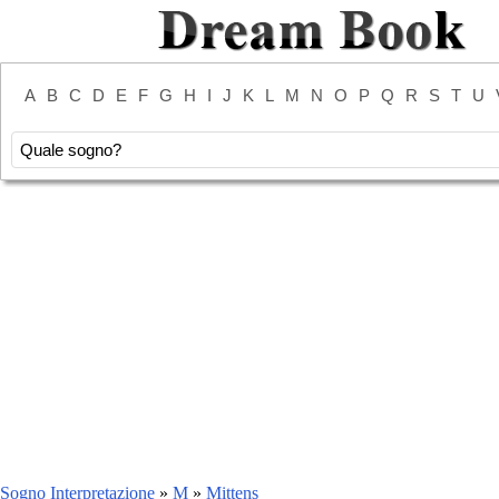
A
B
C
D
E
F
G
H
I
J
K
L
M
N
O
P
Q
R
S
T
U
Sogno Interpretazione
»
M
»
Mittens