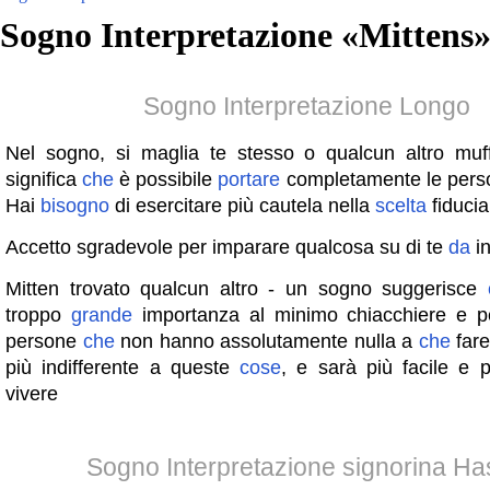
Sogno Interpretazione «
Mittens
Sogno Interpretazione Longo
Nel sogno, si maglia te stesso o qualcun altro muf
significa
che
è possibile
portare
completamente le pers
Hai
bisogno
di esercitare più cautela nella
scelta
fiduciar
Accetto sgradevole per imparare qualcosa su di te
da
in
Mitten trovato qualcun altro - un sogno suggerisce
troppo
grande
importanza al minimo chiacchiere e pe
persone
che
non hanno assolutamente nulla a
che
fare
più indifferente a queste
cose
, e sarà più facile e 
vivere
Sogno Interpretazione signorina H