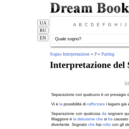
UA
A
B
C
D
E
F
G
H
I
J
RU
EN
Sogno Interpretazione
»
P
»
Parting
Interpretazione del
s
Separazione con qualcuno è un presagio d
Vi è
la
possibilità di
rafforzare
i legami già e
Separazione con qualcosa
da
sognare qu
Maggiore è
la
delusione
che
si
ha
causato 
divertente. Sognato
che
hai
rotto
con gli st