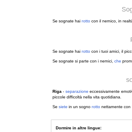
Sog
Se sognate hai
rotto
con il nemico, in realt
Se sognate hai
rotto
con i tuoi amici, il pic
Se sognate si parte con i nemici,
che
prome
s
Riga
-
separazione
eccessivamente emotiv
piccole difficoltà nella vita quotidiana.
Se
siete
in un sogno
rotto
nettamente con i
Dormire in altre lingue: