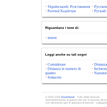
Український: Розставання
Русском
Ρωσικά:Χωρίστρα
Рускай:
Riguardano i temi di:
amore
Leggi anche su tali sogni
Considerare
Distanz
Distanza in numero di
Inchiest
quattro
Narrator
Sottaceto
© 2010-2026
Dreambook
. Tutti i diritti riservati.
Somministrazione di questo sito non si assume alcuna
con riferimento (per le questioni di internet - collegam