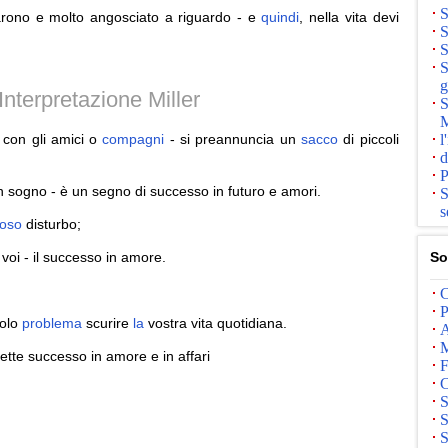
S
rono e molto angosciato a riguardo - e
quindi
, nella vita devi
S
S
S
g
nterpretazione Miller
S
M
con gli amici o
compagni
- si preannuncia un
sacco
di piccoli
l
d
P
 sogno - è un segno di successo in futuro e amori.
S
s
ioso
disturbo;
oi - il successo in amore.
So
C
P
colo
problema
scurire
la
vostra vita quotidiana.
A
M
tte successo in amore e in affari
F
C
S
S
S