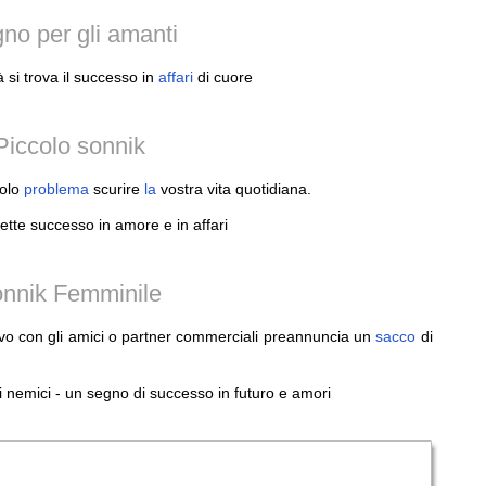
no per gli amanti
à si trova il successo in
affari
di cuore
Piccolo sonnik
colo
problema
scurire
la
vostra vita quotidiana.
tte successo in amore e in affari
onnik Femminile
o con gli amici o partner commerciali preannuncia un
sacco
di
 nemici - un segno di successo in futuro e amori