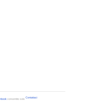
Contattaci
mbook
consentito solo