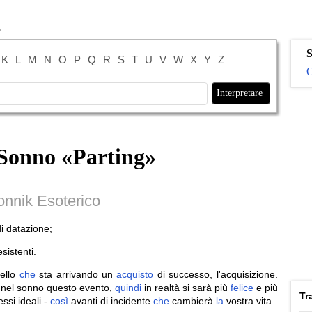
S
K
L
M
N
O
P
Q
R
S
T
U
V
W
X
Y
Z
O
 Sonno «
Parting
»
onnik Esoterico
i datazione;
sistenti.
ello
che
sta arrivando un
acquisto
di successo, l'acquisizione.
nel sonno questo evento,
quindi
in realtà si sarà più
felice
e più
Tr
essi ideali -
così
avanti di incidente
che
cambierà
la
vostra vita.