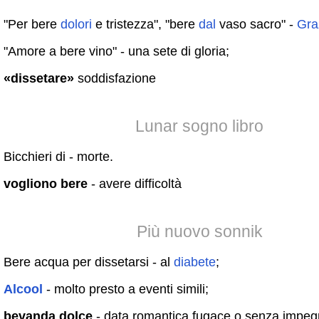
"Per bere
dolori
e tristezza", "bere
dal
vaso sacro" -
Gra
"Amore a bere vino" - una sete di gloria;
«dissetare»
soddisfazione
Lunar sogno libro
Bicchieri di - morte.
vogliono bere
- avere difficoltà
Più nuovo sonnik
Bere acqua per dissetarsi - al
diabete
;
Alcool
- molto presto a eventi simili;
bevanda dolce
- data romantica fugace o senza impe