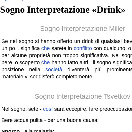
Sogno Interpretazione «
Drink
»
Sogno Interpretazione Miller
Se nel sogno si hanno offerto un drink di qualsiasi be
un po ', significa
che
sarete in
conflitto
con qualcuno, o
per alcune proprietà non troppo significativa. Nel so
bere, o scoperto
che
hanno fatto altri - il sogno signific
posizione nella
società
diventerà più prominente
materiale vi soddisferà completamente
Sogno Interpretazione Tsvetkov
Nel sogno, sete -
così
sarà eccepire, fare preoccupazion
Bere acqua pulita - per una buona causa;
Sporco
- alla malattia;