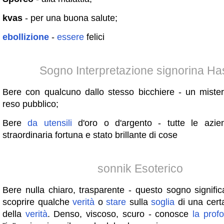
kvas
- per una buona salute;
ebollizione
-
essere
felici
Sogno Interpretazione signorina H
Bere con qualcuno dallo stesso bicchiere - un mist
reso pubblico;
Bere
da
utensili
d'oro o d'argento - tutte le azien
straordinaria fortuna e stato brillante di cose
sonnik Esoterico
Bere nulla chiaro, trasparente - questo sogno signifi
scoprire qualche
verità
o
stare
sulla
soglia
di una cer
della
verità
. Denso, viscoso, scuro - conosce
la
profo