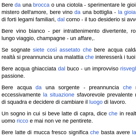
Bere
da
una
brocca
o una ciotola - sperimentare le gio
mistero dell'amore, bere vino
da
una bottiglia -
la
gioia
di forti legami familiari,
dal
corno - il tuo desiderio si avv
Bere vino bianco - per intrattenimento divertente, r
lungo viaggio, champagne - un affare,.
Se sognate
siete
così
assetato
che
bere acqua calda
realtà si preannuncia una malattia
che
interesserà i tuo
Bere acqua ghiacciata
dal
buco - un improvviso
risvegl
passione.
Bere acqua
da
una sorgente - preannuncia
che
n
eccessivamente
la
situazione
sfavorevole prevalente
di squadra e decidere di cambiare il
luogo
di lavoro.
Un sogno in cui si beve latte di capra, dice
che
in real
uomo
ricco
e mai non ve ne pentirete.
Bere latte di mucca fresco significa
che
basta avere
l