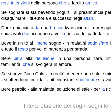
reali
intenzioni
della persona
che
si farcito
amico
.
Se sognate si sta bevendo yogurt - si preannuncia per
disagi, mare - di euforia e successo negli
affari
.
Drink ghiacciato
da
una
brocca
kvas acida - fa presagi
spiacevoli
che
accadono a voi
la
notizia del patto fallito,
Beve in un tè al
limone
sogno - in realtà si
soddisfare
e tutto il
resto
per voi di partenza per strada.
Bere
birra
alla
delusione
in una persona cara, lim
familiarità,
che
si svolgerà in amore.
Se si beve Coca Cola - in realtà ottenere una salute mig
- si offendono, cocktail - hit circostante
buffonate
strava
Bere petrolio - alla malattia, soluzione di sale - per
la
ri
Interpretazione dei sogni segni feli