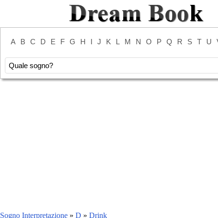
A
B
C
D
E
F
G
H
I
J
K
L
M
N
O
P
Q
R
S
T
U
Sogno Interpretazione
»
D
»
Drink