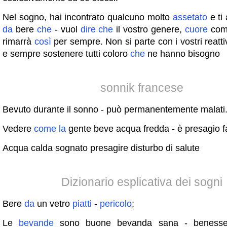
Nel sogno, hai incontrato qualcuno molto
assetato
e ti
da
bere
che
- vuol
dire
che
il vostro genere,
cuore
com
rimarrà
così
per sempre. Non si parte con i vostri reattiv
e sempre sostenere tutti coloro
che
ne hanno bisogno
sonnik francese
Bevuto durante il sonno - può permanentemente malati
Vedere
come
la
gente beve acqua fredda - è presagio f
Acqua calda sognato presagire disturbo di salute
Dizionario esplicativa dei sogni
Bere
da
un vetro
piatti
-
pericolo
;
Le
bevande
sono buone bevanda sana - benesser