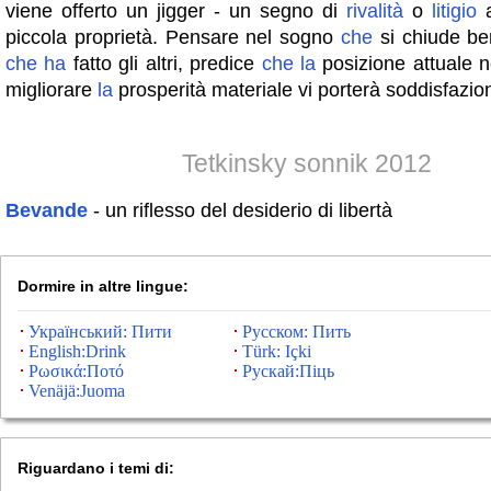
viene offerto un jigger - un segno di
rivalità
o
litigio
a
piccola proprietà. Pensare nel sogno
che
si chiude be
che
ha
fatto gli altri, predice
che
la
posizione attuale n
migliorare
la
prosperità materiale vi porterà soddisfazio
Tetkinsky sonnik 2012
Bevande
- un riflesso del desiderio di libertà
Dormire in altre lingue:
Український: Пити
Русском: Пить
English:Drink
Türk: Içki
Ρωσικά:Ποτό
Рускай:Піць
Venäjä:Juoma
Riguardano i temi di: