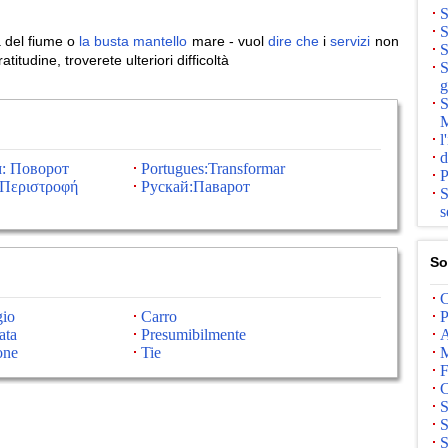
S
S
a del fiume o
la
busta
mantello
mare - vuol
dire
che
i
servizi
non
S
atitudine, troverete ulteriori difficoltà
S
g
S
M
l
d
: Поворот
Portugues:Transformar
P
Περιστροφή
Рускай:Паварот
S
s
So
C
io
Carro
P
ata
Presumibilmente
A
one
Tie
M
F
C
S
S
S