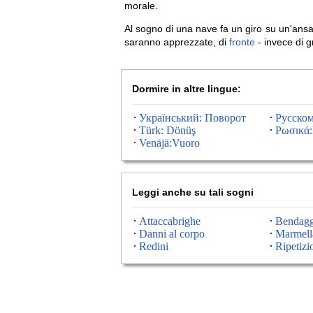
morale.
Al sogno di una nave fa un giro su un'ans
saranno apprezzate, di
fronte
- invece di gr
Dormire in altre lingue:
Український: Поворот
Русском
Türk: Dönüş
Ρωσικά:
Venäjä:Vuoro
Leggi anche su tali sogni
Attaccabrighe
Bendagg
Danni al corpo
Marmell
Redini
Ripetizi