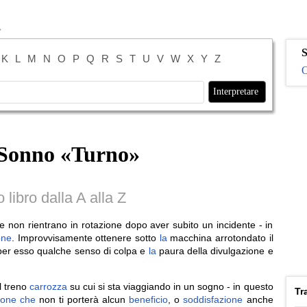
S
K
L
M
N
O
P
Q
R
S
T
U
V
W
X
Y
Z
O
 Sonno «
Turno
»
libro dalla A alla Z
 non rientrano in rotazione dopo aver subito un incidente - in
one
. Improvvisamente ottenere sotto
la
macchina arrotondato il
per esso qualche senso di colpa e
la
paura della divulgazione e
el treno
carrozza
su cui si sta viaggiando in un sogno - in questo
Tr
ione
che
non ti porterà alcun
beneficio
, o
soddisfazione
anche