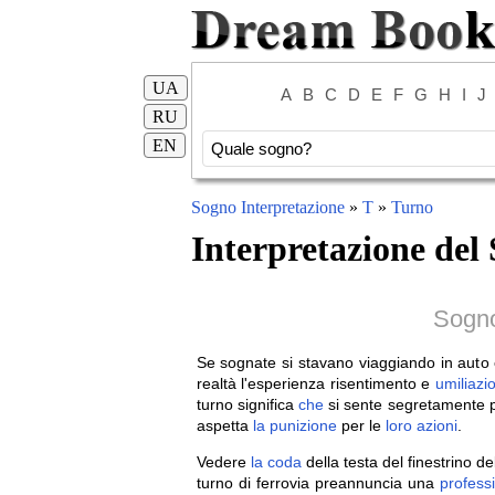
UA
A
B
C
D
E
F
G
H
I
J
RU
EN
Sogno Interpretazione
»
T
»
Turno
Interpretazione del
Sogno 
Se sognate si stavano viaggiando in auto e
realtà l'esperienza risentimento e
umiliazi
turno significa
che
si sente segretamente 
aspetta
la
punizione
per le
loro
azioni
.
Vedere
la
coda
della testa del finestrino d
turno di ferrovia preannuncia una
profess