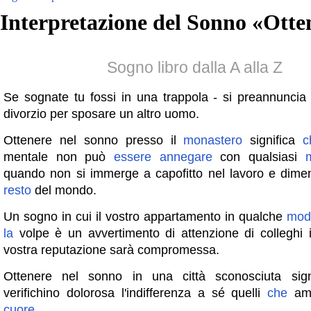
Interpretazione del Sonno «
Otte
Sogno libro dalla A alla Z
Se sognate tu fossi in una trappola - si preannuncia 
divorzio per sposare un altro uomo.
Ottenere nel sonno presso il
monastero
significa
c
mentale non può
essere
annegare
con qualsiasi
quando non si immerge a capofitto nel lavoro e diment
resto
del mondo.
Un sogno in cui il vostro appartamento in qualche
mod
la
volpe è un avvertimento di attenzione di colleghi 
vostra reputazione sarà compromessa.
Ottenere nel sonno in una città sconosciuta sig
verifichino dolorosa l'indifferenza a sé quelli
che
ami
cuore
.