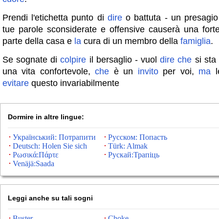
Prendi l'etichetta punto di
dire
o battuta - un presagio
tue parole sconsiderate e offensive causerà una for
parte della casa e
la
cura di un membro della
famiglia
.
Se sognate di
colpire
il bersaglio - vuol
dire
che
si sta
una vita confortevole,
che
è un
invito
per voi,
ma
l
evitare
questo invariabilmente
Dormire in altre lingue:
Український: Потрапити
Русском: Попасть
Deutsch: Holen Sie sich
Türk: Almak
Ρωσικά:Πάρτε
Рускай:Трапіць
Venäjä:Saada
Leggi anche su tali sogni
Buster
Choke