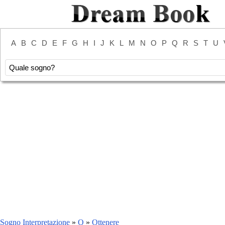
A
B
C
D
E
F
G
H
I
J
K
L
M
N
O
P
Q
R
S
T
U
Sogno Interpretazione
»
O
»
Ottenere