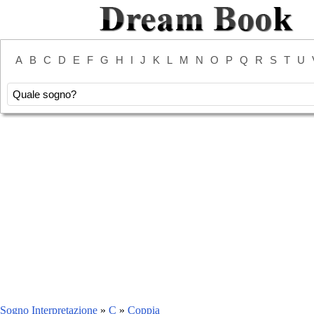
A
B
C
D
E
F
G
H
I
J
K
L
M
N
O
P
Q
R
S
T
U
Sogno Interpretazione
»
C
»
Coppia