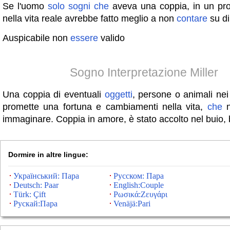
Se l'uomo
solo
sogni
che
aveva una coppia, in un pro
nella vita reale avrebbe fatto meglio a non
contare
su di
Auspicabile non
essere
valido
Sogno Interpretazione Miller
Una coppia di eventuali
oggetti
, persone o animali nei
promette una fortuna e cambiamenti nella vita,
che
n
immaginare. Coppia in amore, è stato accolto nel buio,
Dormire in altre lingue:
Український: Пара
Русском: Пара
Deutsch: Paar
English:Couple
Türk: Çift
Ρωσικά:Ζευγάρι
Рускай:Пара
Venäjä:Pari