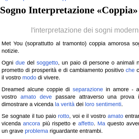
Sogno Interpretazione «
Coppia
»
l'interpretazione dei sogni moder
Met You (soprattutto al tramonto) coppia amorosa s
notizie.
Ogni
due
del
soggetto
, un paio di persone o animali 
prometto di prosperità e di cambiamento positivo
che
c
il vostro
modo
di vivere.
Dreamed alcune coppie di
separazione
in amore - all
vostro
amato
deve
passare attraverso una prova i
dimostrare a vicenda
la
verità
dei
loro
sentimenti
.
Se sognate il tuo paio
rotto
, voi e il vostro
amato
entrar
vicenda
ancora
più rispetto e
affetto
.
Ma
questo avve
un grave
problema
riguardante entrambi.