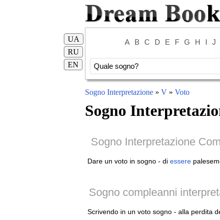
UA
A
B
C
D
E
F
G
H
I
J
RU
EN
Sogno Interpretazione
»
V
»
Voto
Sogno Interpretazio
Sogno Interpretazione Com
Dare un voto in sogno - di
essere
palesemen
Sogno compleanni interpreta
Scrivendo in un voto sogno - alla perdita d