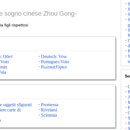
S
S
ne sogno cinese Zhou Gong-
S
S
g
figli rispettosi
S
M
l
d
P
S
: Обет
Deutsch: Vow
s
:Voto
Portugues:Voto
emin
Ρωσικά:Όρκο
Vala
So
C
P
A
M
 oggetti sfigurati
Promessa
F
ere carte di
Rivelarsi
C
Scimmia
S
o
S
S