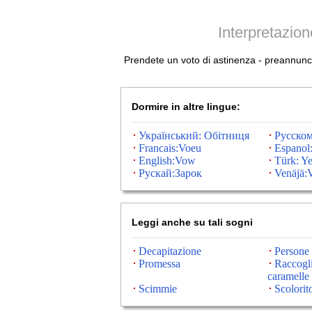
Interpretazio
Prendete un voto di astinenza - preannuncia 
Dormire in altre lingue:
Український: Обітниця
Русском
Francais:Voeu
Espanol
English:Vow
Türk: Y
Рускай:Зарок
Venäjä:
Leggi anche su tali sogni
Decapitazione
Persone e
Promessa
Raccogli
caramelle
Scimmie
Scolorit