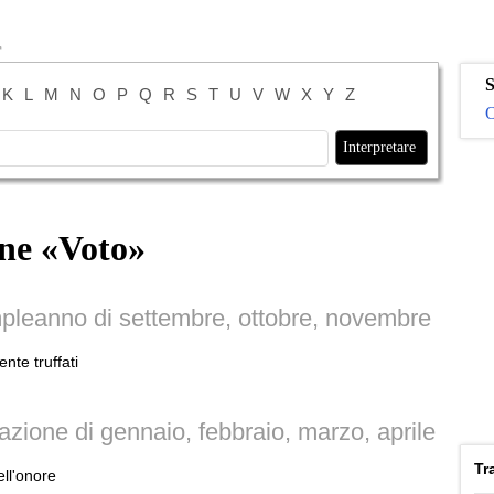
S
K
L
M
N
O
P
Q
R
S
T
U
V
W
X
Y
Z
O
ne «
Voto
»
pleanno di settembre, ottobre, novembre
te truffati
zione di gennaio, febbraio, marzo, aprile
Tr
ell'onore