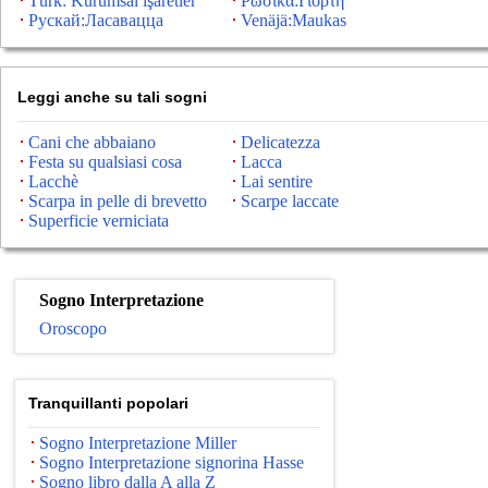
Türk: Kurumsal işaretler
Ρωσικά:Γιορτή
Рускай:Ласавацца
Venäjä:Maukas
Leggi anche su tali sogni
Cani che abbaiano
Delicatezza
Festa su qualsiasi cosa
Lacca
Lacchè
Lai sentire
Scarpa in pelle di brevetto
Scarpe laccate
Superficie verniciata
Sogno Interpretazione
Oroscopo
Tranquillanti popolari
Sogno Interpretazione Miller
Sogno Interpretazione signorina Hasse
Sogno libro dalla A alla Z