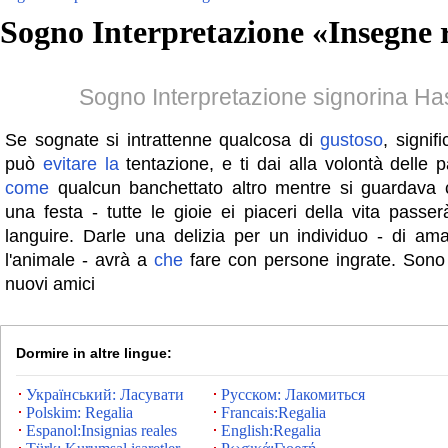
Sogno Interpretazione «
Insegne r
Sogno Interpretazione signorina H
Se sognate si intrattenne qualcosa di
gustoso
, signif
può
evitare
la
tentazione, e ti dai alla volontà delle p
come
qualcun banchettato altro mentre si guardava 
una festa - tutte le gioie ei piaceri della vita passe
languire. Darle una delizia per un individuo - di ama
l'animale - avrà a
che
fare con persone ingrate. Sono st
nuovi amici
Dormire in altre lingue:
Український: Ласувати
Русском: Лакомиться
Polskim: Regalia
Francais:Regalia
Espanol:Insignias reales
English:Regalia