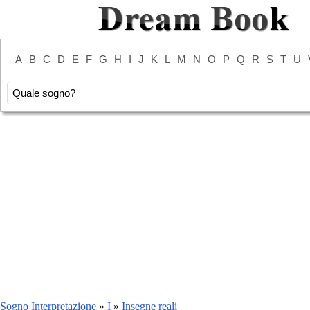
A
B
C
D
E
F
G
H
I
J
K
L
M
N
O
P
Q
R
S
T
U
Sogno Interpretazione
»
I
»
Insegne reali