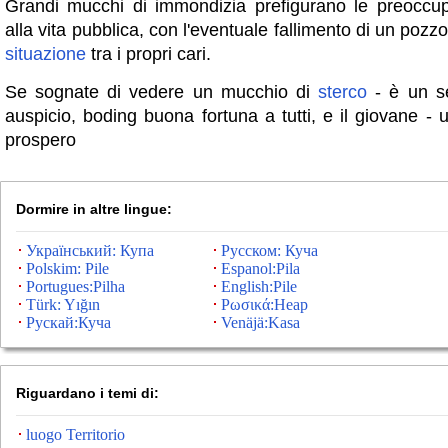
Grandi mucchi di immondizia prefigurano le preoccup
alla vita pubblica, con l'eventuale fallimento di un pozz
situazione
tra i propri cari.
Se sognate di vedere un mucchio di
sterco
- è un s
auspicio, boding buona fortuna a tutti, e il giovane -
prospero
Dormire in altre lingue:
Український: Купа
Русском: Куча
Polskim: Pile
Espanol:Pila
Portugues:Pilha
English:Pile
Türk: Yığın
Ρωσικά:Heap
Рускай:Куча
Venäjä:Kasa
Riguardano i temi di:
luogo Territorio