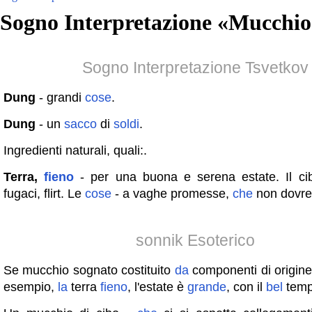
Sogno Interpretazione «
Mucchio
Sogno Interpretazione Tsvetkov
Dung
- grandi
cose
.
Dung
- un
sacco
di
soldi
.
Ingredienti naturali, quali:.
Terra,
fieno
- per una buona e serena estate. Il c
fugaci, flirt. Le
cose
- a vaghe promesse,
che
non dovreb
sonnik Esoterico
Se mucchio sognato costituito
da
componenti di origine
esempio,
la
terra
fieno
, l'estate è
grande
, con il
bel
temp