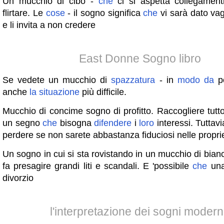
Un mucchio di cibo -
che
ci si aspetta collegament
flirtare. Le
cose
- il sogno significa
che
vi sarà dato v
e li invita a non credere
East Donne Sogno libro
Se vedete un mucchio di
spazzatura
- in
modo
da
po
anche
la
situazione
più difficile.
Mucchio di concime sogno di profitto. Raccogliere tutt
un segno
che
bisogna
difendere
i
loro
interessi. Tuttavia
perdere se non sarete abbastanza fiduciosi nelle propri
Un sogno in cui si sta rovistando in un mucchio di bian
fa presagire grandi liti e scandali. E 'possibile
che
una
divorzio
l'interpretazione dei sogni moder