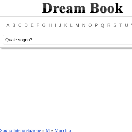
A
B
C
D
E
F
G
H
I
J
K
L
M
N
O
P
Q
R
S
T
U
Sogno Interpretazione
»
M
»
Mucchio