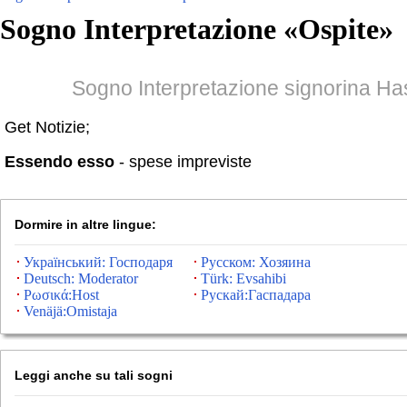
Sogno Interpretazione «
Ospite
»
Sogno Interpretazione signorina H
Get Notizie;
Essendo esso
- spese impreviste
Dormire in altre lingue:
Український: Господаря
Русском: Хозяина
Deutsch: Moderator
Türk: Evsahibi
Ρωσικά:Host
Рускай:Гаспадара
Venäjä:Omistaja
Leggi anche su tali sogni