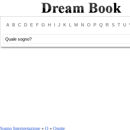
A
B
C
D
E
F
G
H
I
J
K
L
M
N
O
P
Q
R
S
T
U
Sogno Interpretazione
»
O
»
Ospite