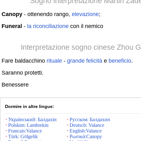
Sogno Interpretazione Martin Zad
Canopy
- ottenendo rango,
elevazione
;
Funeral
-
la
riconciliazione
con il nemico
Interpretazione sogno cinese Zhou 
Fare baldacchino
rituale
-
grande
felicità
e
beneficio
.
Saranno protetti.
Benessere
Dormire in altre lingue:
Український: Балдахін
Русском: Балдахин
Polskim: Lambrekin
Deutsch: Valance
Francais:Valance
English:Valance
Türk: Gölgelik
Ρωσικά:Canopy