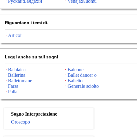
Рускай:Балдахін
Venäjä:Kuomu
Riguardano i temi di:
Articoli
Leggi anche su tali sogni
Balalaica
Balcone
Ballerina
Ballet dancer o
Balletomane
Balletto
Farsa
Generale sciolto
Palla
Sogno Interpretazione
Oroscopo