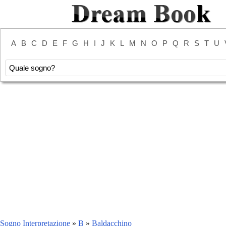
A
B
C
D
E
F
G
H
I
J
K
L
M
N
O
P
Q
R
S
T
U
Sogno Interpretazione
»
B
»
Baldacchino