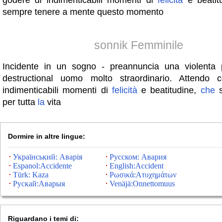
godere di indimenticabili momenti di
felicità
e beatit
sempre tenere a mente questo momento
sonnik Femminile
Incidente in un sogno - preannuncia una violenta 
destructional uomo molto straordinario. Attendo 
indimenticabili momenti di
felicità
e beatitudine,
che
s
per tutta
la
vita
Dormire in altre lingue:
Український: Аварія
Русском: Авария
Espanol:Accidente
English:Accident
Türk: Kaza
Ρωσικά:Ατυχημάτων
Рускай:Аварыя
Venäjä:Onnettomuus
Riguardano i temi di: