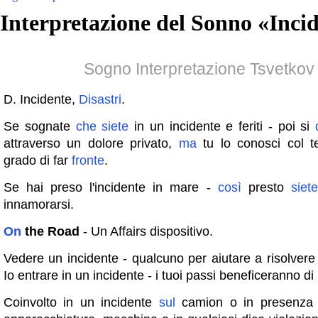
Interpretazione del Sonno «
Inci
Sogno Interpretazione Tsvetkov
D. Incidente,
Disastri
.
Se sognate
che
siete
in un incidente e feriti - poi si
attraverso un dolore privato,
ma
tu lo conosci col t
grado di far
fronte
.
Se hai preso l'incidente in mare -
così
presto
siete
innamorarsi.
On
the Road
- Un Affairs dispositivo.
Vedere un incidente - qualcuno per aiutare a risolvere 
Io entrare in un incidente - i tuoi passi beneficeranno di
Coinvolto in un incidente
sul
camion o in presenza d