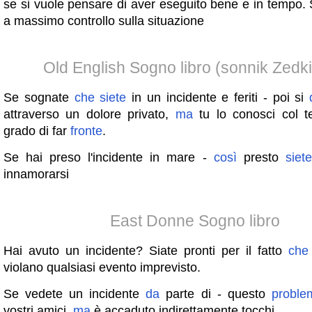
se si vuole pensare di aver eseguito bene e in tempo. 
a massimo controllo sulla situazione
Old English Sogno libro (sonnik Zedki
Se sognate
che
siete
in un incidente e feriti - poi si
attraverso un dolore privato,
ma
tu lo conosci col t
grado di far
fronte
.
Se hai preso l'incidente in mare -
così
presto
siete
innamorarsi
East Donne Sogno libro
Hai avuto un incidente? Siate pronti per il fatto
che
violano qualsiasi evento imprevisto.
Se vedete un incidente
da
parte di - questo
proble
vostri amici,
ma
è accaduto indirettamente tocchi.