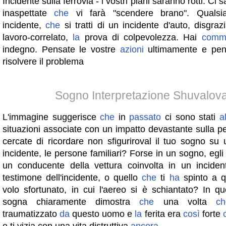
Incidente sulla ferrovia - i vostri piani saranno rotti. Ci 
​​inaspettate
che
vi farà "scendere brano". Qualsias
incidente,
che
si tratti di un incidente d'auto, disgraz
lavoro-correlato,
la
prova di colpevolezza. Hai
comm
indegno. Pensate le vostre
azioni
ultimamente e pe
risolvere il problema
Sogno Interpretazione Shuvalov
L'immagine suggerisce
che
in
passato
ci sono stati
a
situazioni associate con un impatto devastante sulla 
cercate di ricordare non sfiguriroval il tuo sogno su 
incidente, le persone familiari? Forse in un sogno, egl
un conducente della vettura coinvolta in un incide
testimone dell'incidente, o quello
che
ti
ha
spinto a q
volo sfortunato, in cui l'aereo si è schiantato? In q
sogna chiaramente dimostra
che
una volta
ch
traumatizzato
da
questo uomo e
la
ferita era
così
forte