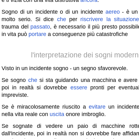
e ti vizia con una vita distruttiva
ancora
.
Sogno di un incidente o di un incidente
aereo
- è un
molto serio. Si dice
che
per
riscrivere
la
situazion
trauma del
passato
, è necessario il più presto possibil
in vita può
portare
a conseguenze più catastrofiche
l'interpretazione dei sogni moder
Visto in un incidente sogno - un segno sfavorevole.
Se sogno
che
si sta guidando una macchina e avere 
poi in realtà si dovrebbe
essere
pronti per eventual
impreviste.
Se è miracolosamente riuscito a
evitare
un incidente
nella vita reale con
uscita
onore imbroglio.
Se sognate di vedere un paio di macchine rotte
dall'incidente, poi in realtà non si dovrebbe fare affida