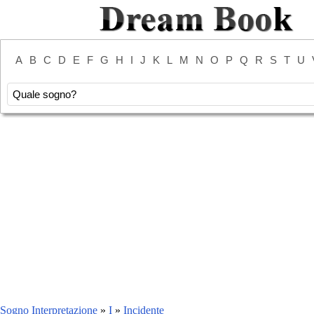
A
B
C
D
E
F
G
H
I
J
K
L
M
N
O
P
Q
R
S
T
U
Sogno Interpretazione
»
I
»
Incidente