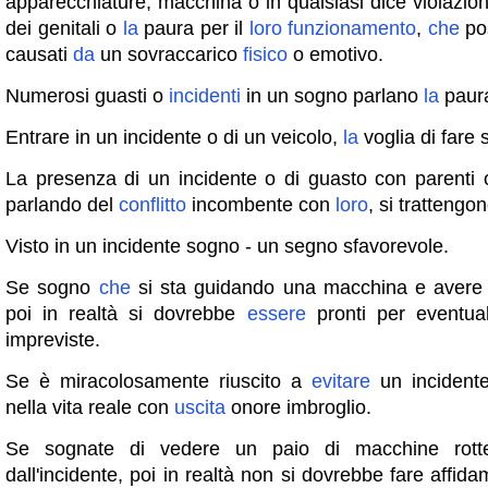
apparecchiature, macchina o in qualsiasi dice violazioni 
dei genitali o
la
paura per il
loro
funzionamento
,
che
po
causati
da
un sovraccarico
fisico
o emotivo.
Numerosi guasti o
incidenti
in un sogno parlano
la
paura
Entrare in un incidente o di un veicolo,
la
voglia di fare 
La presenza di un incidente o di guasto con parenti o
parlando del
conflitto
incombente con
loro
, si trattengon
Visto in un incidente sogno - un segno sfavorevole.
Se sogno
che
si sta guidando una macchina e avere 
poi in realtà si dovrebbe
essere
pronti per eventual
impreviste.
Se è miracolosamente riuscito a
evitare
un incidente
nella vita reale con
uscita
onore imbroglio.
Se sognate di vedere un paio di macchine rotte
dall'incidente, poi in realtà non si dovrebbe fare affida